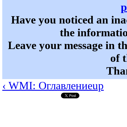
p
Have you noticed an in
the informati
Leave your message in t
of 
Than
‹ WMI: Оглавление
up