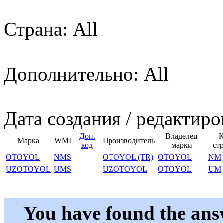
Страна: All
Дополнительно: All
Дата создания / редактиро
Доп.
Владелец
К
Марка
WMI
Производитель
код
марки
ст
OTOYOL
NMS
OTOYOL (TR)
OTOYOL
NM
UZOTOYOL
UMS
UZOTOYOL
OTOYOL
UM
You have found the ans