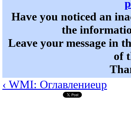
p
Have you noticed an in
the informati
Leave your message in t
of 
Than
‹ WMI: Оглавление
up