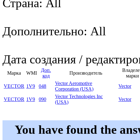
Страна: All
Дополнительно: All
Дата создания / редактиро
Доп.
Владеле
Марка
WMI
Производитель
код
марки
Vector Aeromotive
VECTOR
1V9
048
Vector
Corporation (USA)
Vector Technologies Inc
VECTOR
1V9
090
Vector
(USA)
You have found the ans