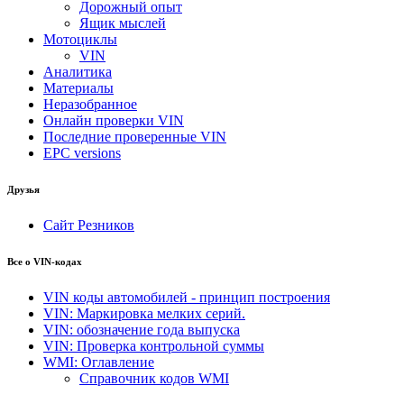
Дорожный опыт
Ящик мыслей
Мотоциклы
VIN
Аналитика
Материалы
Неразобранное
Онлайн проверки VIN
Последние проверенные VIN
EPC versions
Друзья
Сайт Резников
Все о VIN-кодах
VIN коды автомобилей - принцип построения
VIN: Маркировка мелких серий.
VIN: обозначение года выпуска
VIN: Проверка контрольной суммы
WMI: Оглавление
Справочник кодов WMI