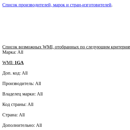
Список производителей, марок и стран-изготовителей
.
Список возможных WMI, отобранных по следующим критерия
Марка: All
WMI:
1GA
Доп. код: All
Производитель: All
Владелец марки: All
Код страны: All
Страна: All
Дополнительно: All