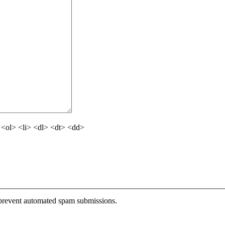
<ol> <li> <dl> <dt> <dd>
o prevent automated spam submissions.