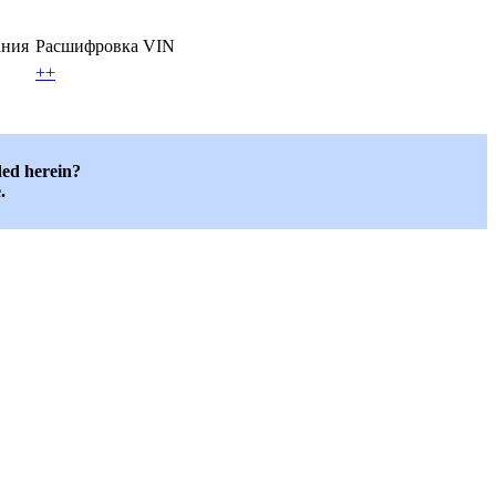
ания
Расшифровка VIN
++
ded herein?
.