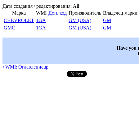
Дата создания / редактирования: All
Марка
WMI
Доп. код
Производитель
Владелец марки
CHEVROLET
1GA
GM (USA)
GM
GMC
1GA
GM (USA)
GM
Have you n
‹ WMI: Оглавление
up