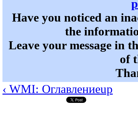
p
Have you noticed an in
the informati
Leave your message in t
of 
Than
‹ WMI: Оглавление
up