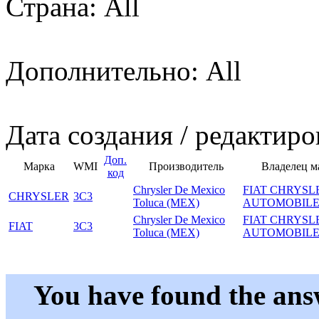
Страна: All
Дополнительно: All
Дата создания / редактиро
Доп.
Марка
WMI
Производитель
Владелец м
код
Chrysler De Mexico
FIAT CHRYSL
CHRYSLER
3C3
Toluca (MEX)
AUTOMOBILE
Chrysler De Mexico
FIAT CHRYSL
FIAT
3C3
Toluca (MEX)
AUTOMOBILE
You have found the ans