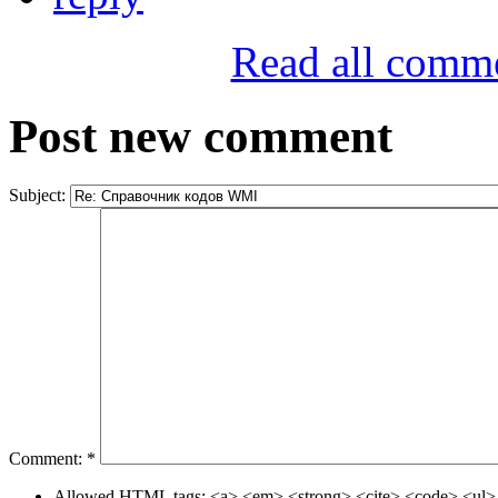
Read all comm
Post new comment
Subject:
Comment:
*
Allowed HTML tags: <a> <em> <strong> <cite> <code> <ul> 