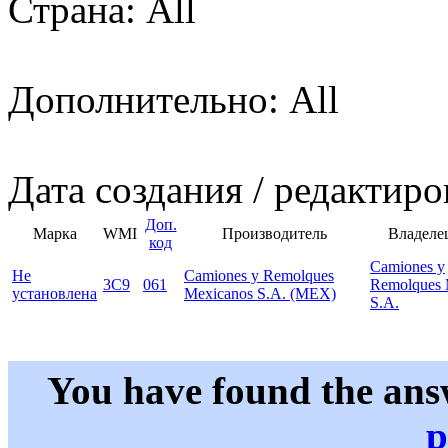
Страна: All
Дополнительно: All
Дата создания / редактиро
Доп.
Марка
WMI
Производитель
Владеле
код
Camiones y
Не
Camiones y Remolques
3C9
061
Remolques 
установлена
Mexicanos S.A. (MEX)
S.A.
You have found the ans
p