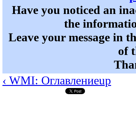
Have you noticed an in
the informati
Leave your message in t
of 
Than
‹ WMI: Оглавление
up