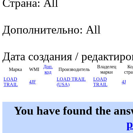
Страна: All
Дополнительно: All
Дата создания / редактиро
Доп.
Владелец
Ко
Марка
WMI
Производитель
код
марки
стр
LOAD
LOAD TRAIL
LOAD
4JF
4J
TRAIL
(USA)
TRAIL
You have found the ans
p