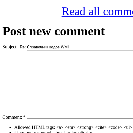
Read all comm
Post new comment
Subject:
Comment:
*
Allowed HTML tags: <a> <em> <strong> <cite> <code> <ul> 
Lines and paragraphs break automatically.