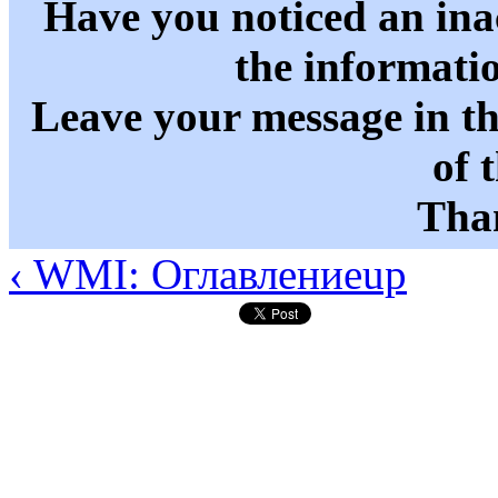
Have you noticed an in
the informati
Leave your message in t
of 
Than
‹ WMI: Оглавление
up