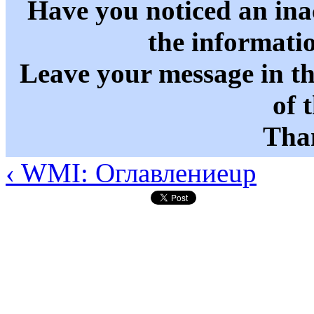
Have you noticed an in
the informati
Leave your message in t
of 
Than
‹ WMI: Оглавление
up