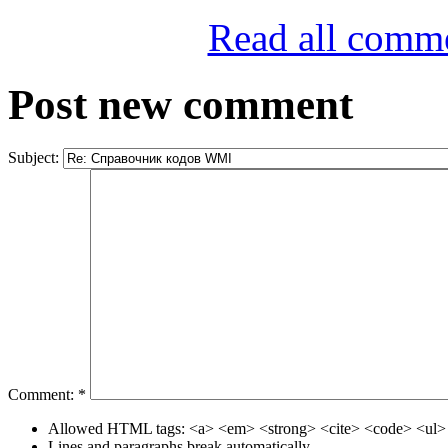
Read all comm
Post new comment
Subject:
Comment:
*
Allowed HTML tags: <a> <em> <strong> <cite> <code> <ul> 
Lines and paragraphs break automatically.