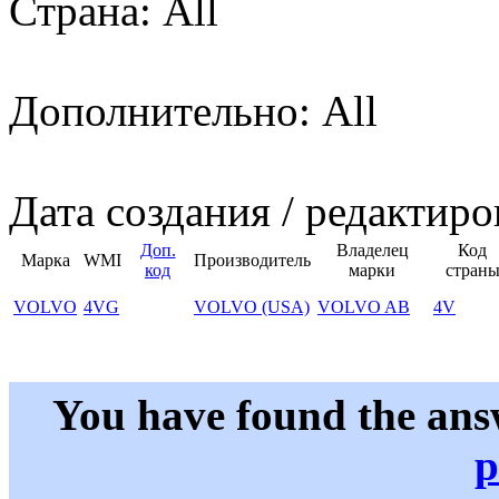
Страна: All
Дополнительно: All
Дата создания / редактиро
Доп.
Владелец
Код
Марка
WMI
Производитель
код
марки
стран
VOLVO
4VG
VOLVO (USA)
VOLVO AB
4V
You have found the ans
p