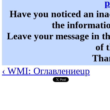
p
Have you noticed an in
the informati
Leave your message in t
of 
Than
‹ WMI: Оглавление
up