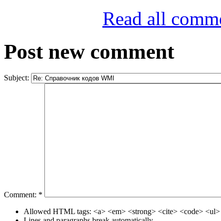
Read all comm
Post new comment
Subject:
Comment:
*
Allowed HTML tags: <a> <em> <strong> <cite> <code> <ul> 
Lines and paragraphs break automatically.