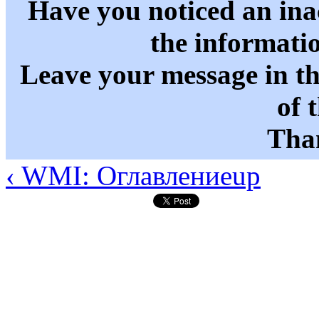
Have you noticed an in
the informati
Leave your message in t
of 
Than
‹ WMI: Оглавление
up