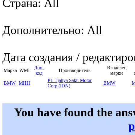
Страна: All
Дополнительно: All
Дата создания / редактиро
Доп.
Владелец
Марка
WMI
Производитель
код
марки
PT Tjahya Sakti Motor
BMW
MHH
BMW
Corp (IDN)
You have found the ans
p