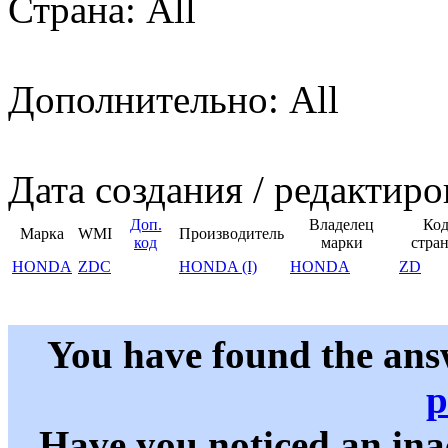
Страна: All
Дополнительно: All
Дата создания / редактиро
Доп.
Владелец
Ко
Марка
WMI
Производитель
код
марки
стра
HONDA
ZDC
HONDA (I)
HONDA
ZD
You have found the ans
p
Have you noticed an in