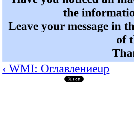
the informati
Leave your message in t
of 
Than
‹ WMI: Оглавление
up