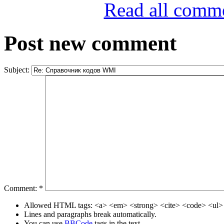
Read all comm
Post new comment
Subject:
Comment:
*
Allowed HTML tags: <a> <em> <strong> <cite> <code> <ul> 
Lines and paragraphs break automatically.
You can use
BBCode
tags in the text.