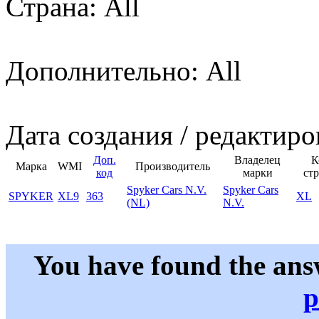
Страна: All
Дополнительно: All
Дата создания / редактиро
Доп.
Владелец
К
Марка
WMI
Производитель
код
марки
ст
Spyker Cars N.V.
Spyker Cars
SPYKER
XL9
363
XL
(NL)
N.V.
You have found the ans
p