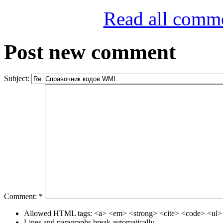
Read all comm
Post new comment
Subject:
Comment:
*
Allowed HTML tags: <a> <em> <strong> <cite> <code> <ul> 
Lines and paragraphs break automatically.