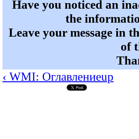
Have you noticed an in
the informati
Leave your message in t
of 
Than
‹ WMI: Оглавление
up