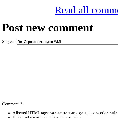
Read all comm
Post new comment
Subject:
Comment:
*
Allowed HTML tags: <a> <em> <strong> <cite> <code> <ul> 
Lines and paragraphs break automatically.