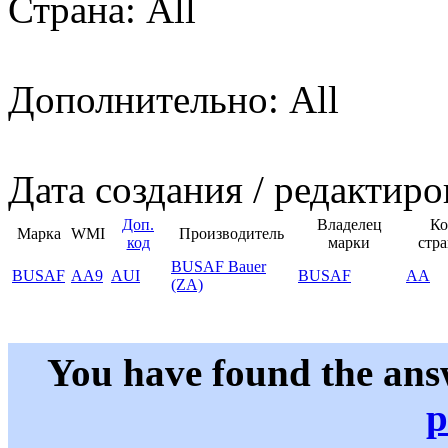
Страна: All
Дополнительно: All
Дата создания / редактиро
Доп.
Владелец
Ко
Марка
WMI
Производитель
код
марки
стр
BUSAF Bauer
BUSAF
AA9
AUI
BUSAF
AA
(ZA)
You have found the ans
p