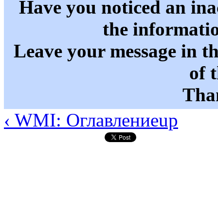
Have you noticed an in
the informati
Leave your message in t
of 
Than
‹ WMI: Оглавление
up