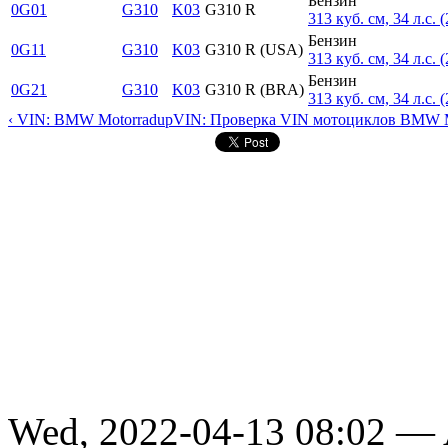
Бензин
0G01
G310
K03
G310 R
313 куб. см, 34 л.с. 
Бензин
0G11
G310
K03
G310 R (USA)
313 куб. см, 34 л.с. 
Бензин
0G21
G310
K03
G310 R (BRA)
313 куб. см, 34 л.с. 
‹ VIN: BMW Motorrad
up
VIN: Проверка VIN мотоциклов BMW M
Wed, 2022-04-13 08:02 —