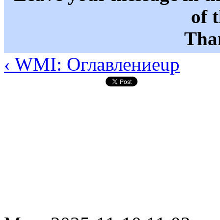
of 
Than
‹ WMI: Оглавление
up