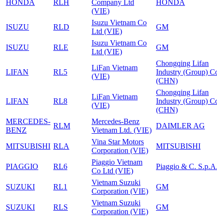
HONDA
RLH
Company Ltd
HONDA
(VIE)
Isuzu Vietnam Co
ISUZU
RLD
GM
Ltd (VIE)
Isuzu Vietnam Co
ISUZU
RLE
GM
Ltd (VIE)
Chongqing Lifan
LiFan Vietnam
LIFAN
RL5
Industry (Group) Co
(VIE)
(CHN)
Chongqing Lifan
LiFan Vietnam
LIFAN
RL8
Industry (Group) Co
(VIE)
(CHN)
MERCEDES-
Mercedes-Benz
RLM
DAIMLER AG
BENZ
Vietnam Ltd. (VIE)
Vina Star Motors
MITSUBISHI
RLA
MITSUBISHI
Corporation (VIE)
Piaggio Vietnam
PIAGGIO
RL6
Piaggio & C. S.p.A
Co Ltd (VIE)
Vietnam Suzuki
SUZUKI
RL1
GM
Corporation (VIE)
Vietnam Suzuki
SUZUKI
RLS
GM
Corporation (VIE)