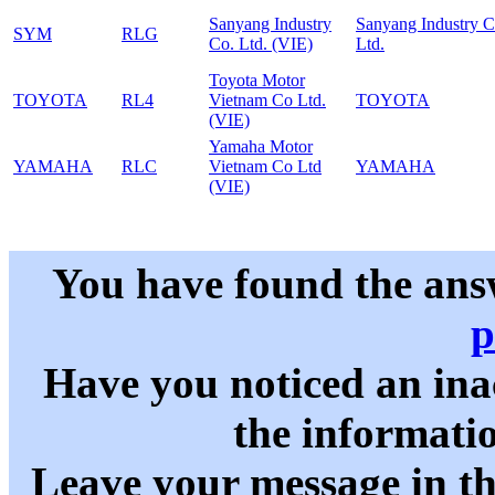
Sanyang Industry
Sanyang Industry C
SYM
RLG
Co. Ltd. (VIE)
Ltd.
Toyota Motor
TOYOTA
RL4
Vietnam Co Ltd.
TOYOTA
(VIE)
Yamaha Motor
YAMAHA
RLC
Vietnam Co Ltd
YAMAHA
(VIE)
You have found the ans
p
Have you noticed an in
the informati
Leave your message in t