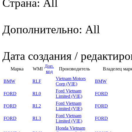
Страна: All
Дополнительно: All
Дата создания / редактиро
Доп.
Марка
WMI
Производитель
Владелец мар
код
Vietnam Motors
BMW
RLF
BMW
Corp (VIE)
Ford Vietnam
FORD
RL0
FORD
Limited (VIE)
Ford Vietnam
FORD
RL2
FORD
Limited (VIE)
Ford Vietnam
FORD
RL3
FORD
Limited (VIE)
Honda Vietnam