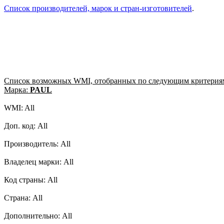
Список производителей, марок и стран-изготовителей
.
Список возможных WMI, отобранных по следующим критерия
Марка:
PAUL
WMI: All
Доп. код: All
Производитель: All
Владелец марки: All
Код страны: All
Страна: All
Дополнительно: All