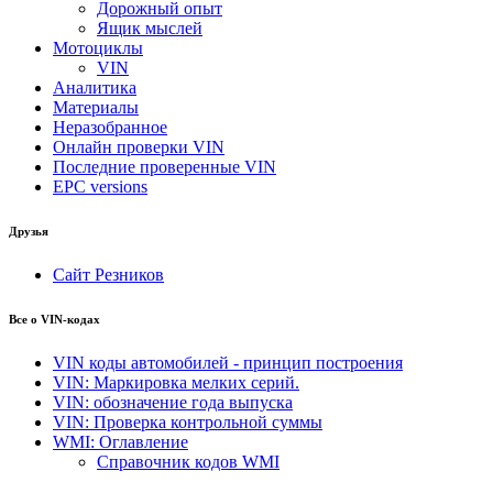
Дорожный опыт
Ящик мыслей
Мотоциклы
VIN
Аналитика
Материалы
Неразобранное
Онлайн проверки VIN
Последние проверенные VIN
EPC versions
Друзья
Сайт Резников
Все о VIN-кодах
VIN коды автомобилей - принцип построения
VIN: Маркировка мелких серий.
VIN: обозначение года выпуска
VIN: Проверка контрольной суммы
WMI: Оглавление
Справочник кодов WMI