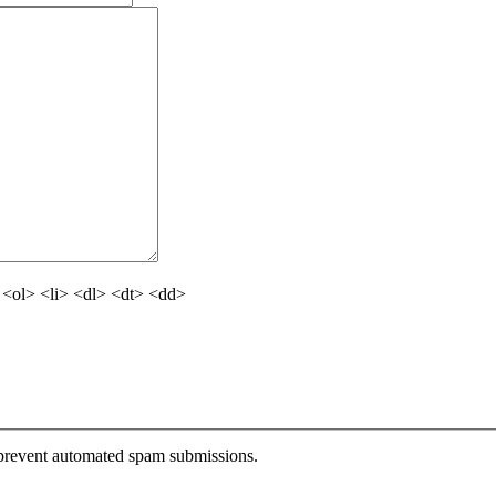
<ol> <li> <dl> <dt> <dd>
o prevent automated spam submissions.