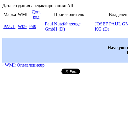
Дата создания / редактирования: All
Доп.
Марка
WMI
Производитель
Владелец
код
Paul Nutzfahrzeuge
JOSEF PAUL G
PAUL
W09
P49
GmbH (D)
KG (D)
Have you n
‹ WMI: Оглавление
up