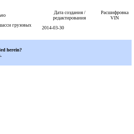
Дата создания /
Расшифровка
ьно
редактирования
VIN
шасси грузовых
2014-03-30
ded herein?
.