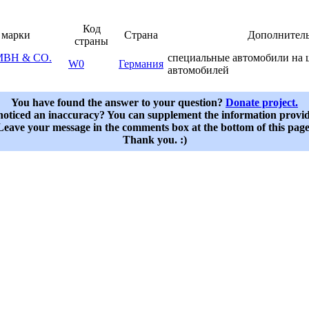
Код
 марки
Страна
Дополнител
страны
MBH & CO.
специальные автомобили на 
W0
Германия
автомобилей
You have found the answer to your question?
Donate project.
oticed an inaccuracy? You can supplement the information provi
Leave your message in the comments box at the bottom of this page
Thank you. :)