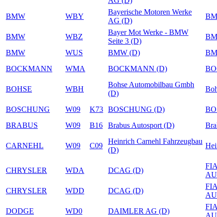
AG (D)
Bayerische Motoren Werke
BMW
WBY
B
AG (D)
Bayer Mot Werke - BMW
BMW
WBZ
B
Seite 3 (D)
BMW
WUS
BMW (D)
B
BOCKMANN
WMA
BOCKMANN (D)
BO
Bohse Automobilbau Gmbh
BOHSE
WBH
Boh
(D)
BOSCHUNG
W09
K73
BOSCHUNG (D)
BO
BRABUS
W09
B16
Brabus Autosport (D)
Bra
Heinrich Carnehl Fahrzeugbau
CARNEHL
W09
C09
Hei
(D)
FI
CHRYSLER
WDA
DCAG (D)
AU
FI
CHRYSLER
WDD
DCAG (D)
AU
FI
DODGE
WD0
DAIMLER AG (D)
AU