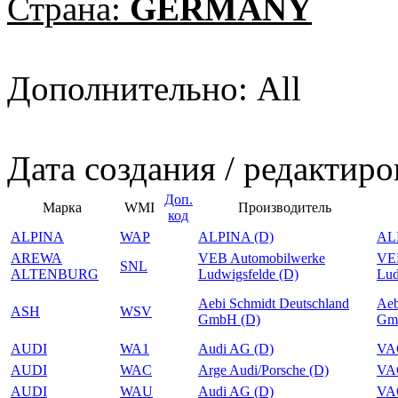
Страна:
GERMANY
Дополнительно: All
Дата создания / редактиро
Доп.
Марка
WMI
Производитель
код
ALPINA
WAP
ALPINA (D)
AL
AREWA
VEB Automobilwerke
VEB
SNL
ALTENBURG
Ludwigsfelde (D)
Lud
Aebi Schmidt Deutschland
Aeb
ASH
WSV
GmbH (D)
Gm
AUDI
WA1
Audi AG (D)
VA
AUDI
WAC
Arge Audi/Porsche (D)
VA
AUDI
WAU
Audi AG (D)
VA