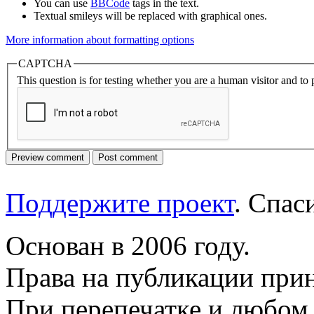
You can use
BBCode
tags in the text.
Textual smileys will be replaced with graphical ones.
More information about formatting options
CAPTCHA
This question is for testing whether you are a human visitor and t
Поддержите проект
. Спа
Основан в 2006 году.
Права на публикации прин
При перепечатке и любом