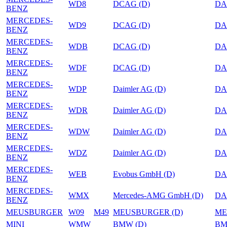
WD8
DCAG (D)
DA
BENZ
MERCEDES-
WD9
DCAG (D)
DA
BENZ
MERCEDES-
WDB
DCAG (D)
DA
BENZ
MERCEDES-
WDF
DCAG (D)
DA
BENZ
MERCEDES-
WDP
Daimler AG (D)
DA
BENZ
MERCEDES-
WDR
Daimler AG (D)
DA
BENZ
MERCEDES-
WDW
Daimler AG (D)
DA
BENZ
MERCEDES-
WDZ
Daimler AG (D)
DA
BENZ
MERCEDES-
WEB
Evobus GmbH (D)
DA
BENZ
MERCEDES-
WMX
Mercedes-AMG GmbH (D)
DA
BENZ
MEUSBURGER
W09
M49
MEUSBURGER (D)
ME
MINI
WMW
BMW (D)
B