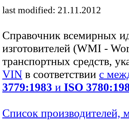
last modified: 21.11.2012
Справочник всемирных и
изготовителей (WMI - Worl
транспортных средств, ук
VIN
в соответствии
с меж
3779:1983
и
ISO 3780:19
Список производителей, м