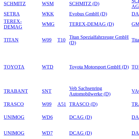
SC
SCHMITZ
WSM
SCHMITZ (D)
AG
SETRA
WKK
Evobus GmbH (D)
DA
TEREX-
WMG
TEREX-DEMAG (D)
G
DEMAG
Titan Spezialfahrzeuge GmbH
TITAN
W09
T10
Tit
(D)
TOYOTA
WTD
Toyota Motorsport GmbH (D)
TO
Veb Sachsenring
TRABANT
SNT
VA
Automobilwerke (D)
TRASCO
W09
A51
TRASCO (D)
TR
UNIMOG
WD6
DCAG (D)
DA
UNIMOG
WD7
DCAG (D)
DA