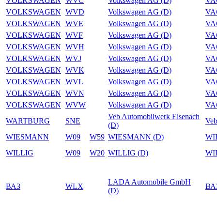
VOLKSWAGEN
WVC
Volkswagen AG (D)
VA
VOLKSWAGEN
WVD
Volkswagen AG (D)
VA
VOLKSWAGEN
WVE
Volkswagen AG (D)
VA
VOLKSWAGEN
WVF
Volkswagen AG (D)
VA
VOLKSWAGEN
WVH
Volkswagen AG (D)
VA
VOLKSWAGEN
WVJ
Volkswagen AG (D)
VA
VOLKSWAGEN
WVK
Volkswagen AG (D)
VA
VOLKSWAGEN
WVL
Volkswagen AG (D)
VA
VOLKSWAGEN
WVN
Volkswagen AG (D)
VA
VOLKSWAGEN
WVW
Volkswagen AG (D)
VA
Veb Automobilwerk Eisenach
WARTBURG
SNE
Veb
(D)
WIESMANN
W09
W59
WIESMANN (D)
WI
WILLIG
W09
W20
WILLIG (D)
WI
LADA Automobile GmbH
ВАЗ
WLX
ВА
(D)