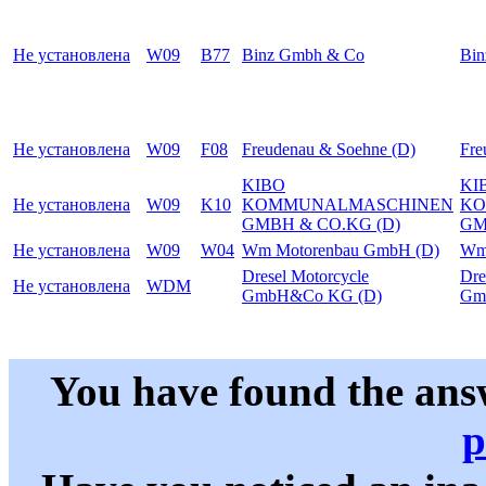
Не установлена
W09
B77
Binz Gmbh & Co
Bi
Не установлена
W09
F08
Freudenau & Soehne (D)
Fre
KIBO
KI
Не установлена
W09
K10
KOMMUNALMASCHINEN
KO
GMBH & CO.KG (D)
GM
Не установлена
W09
W04
Wm Motorenbau GmbH (D)
Wm
Dresel Motorcycle
Dre
Не установлена
WDM
GmbH&Co KG (D)
Gm
You have found the ans
p