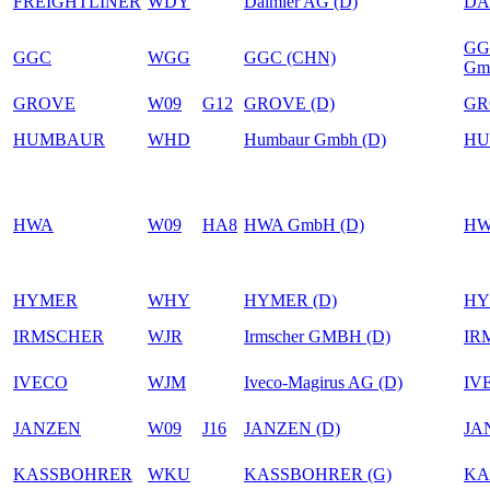
FREIGHTLINER
WDY
Daimler AG (D)
DA
GGC
GGC
WGG
GGC (CHN)
Gm
GROVE
W09
G12
GROVE (D)
GR
HUMBAUR
WHD
Humbaur Gmbh (D)
HU
HWA
W09
HA8
HWA GmbH (D)
HW
HYMER
WHY
HYMER (D)
HY
IRMSCHER
WJR
Irmscher GMBH (D)
IR
IVECO
WJM
Iveco-Magirus AG (D)
IV
JANZEN
W09
J16
JANZEN (D)
JA
KASSBOHRER
WKU
KASSBOHRER (G)
KA