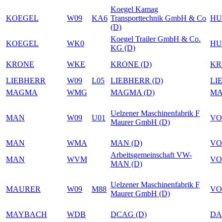
Koegel Kamag
KOEGEL
W09
KA6
Transporttechnik GmbH & Co
HU
(D)
Koegel Trailer GmbH & Co.
KOEGEL
WK0
HU
KG (D)
KRONE
WKE
KRONE (D)
KR
LIEBHERR
W09
L05
LIEBHERR (D)
LI
MAGMA
WMG
MAGMA (D)
M
Uelzener Maschinenfabrik F
MAN
W09
U01
VO
Maurer GmbH (D)
MAN
WMA
MAN (D)
VO
Arbeitsgemeinschaft VW-
MAN
WVM
VO
MAN (D)
Uelzener Maschinenfabrik F
MAURER
W09
M88
VO
Maurer GmbH (D)
MAYBACH
WDB
DCAG (D)
DA