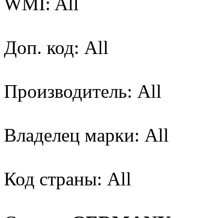
WMI: All
Доп. код: All
Производитель: All
Владелец марки: All
Код страны: All