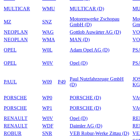
MULTICAR
WMU
MULTICAR (D)
MU
Motorenwerke Zschopau
Mot
MZ
SNZ
GmbH (D)
Gm
NEOPLAN
WAG
Gottlob Auwärter AG (D)
VO
NEOPLAN
WMA
MAN (D)
VO
OPEL
W0L
Adam Opel AG (D)
PS
OPEL
W0V
Opel (D)
PS
Paul Nutzfahrzeuge GmbH
JO
PAUL
W09
P49
(D)
KG
PORSCHE
WP0
PORSCHE (D)
VA
PORSCHE
WP1
PORSCHE (D)
VA
RENAULT
W0V
Opel (D)
RE
RENAULT
WDF
Daimler AG (D)
RE
ROBUR
SNR
VEB Robur-Werke Zittau (D)
VEB