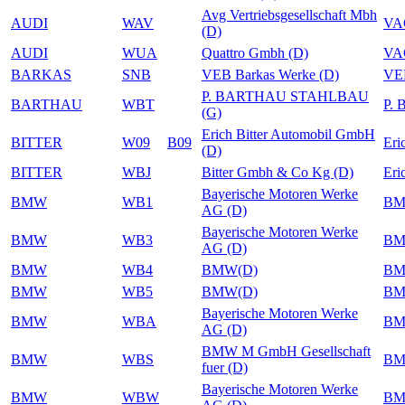
Avg Vertriebsgesellschaft Mbh
AUDI
WAV
VA
(D)
AUDI
WUA
Quattro Gmbh (D)
VA
BARKAS
SNB
VEB Barkas Werke (D)
VEB
P. BARTHAU STAHLBAU
BARTHAU
WBT
P.
(G)
Erich Bitter Automobil GmbH
BITTER
W09
B09
Eri
(D)
BITTER
WBJ
Bitter Gmbh & Co Kg (D)
Eri
Bayerische Motoren Werke
BMW
WB1
B
AG (D)
Bayerische Motoren Werke
BMW
WB3
B
AG (D)
BMW
WB4
BMW(D)
B
BMW
WB5
BMW(D)
B
Bayerische Motoren Werke
BMW
WBA
B
AG (D)
BMW M GmbH Gesellschaft
BMW
WBS
B
fuer (D)
Bayerische Motoren Werke
BMW
WBW
B