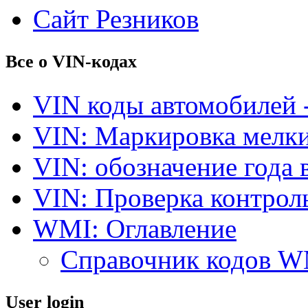
Сайт Резников
Все о VIN-кодах
VIN коды автомобилей 
VIN: Маркировка мелки
VIN: обозначение года 
VIN: Проверка контро
WMI: Оглавление
Справочник кодов 
User login