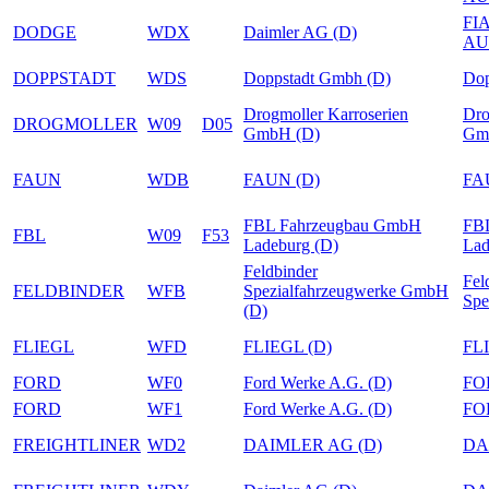
FI
DODGE
WDX
Daimler AG (D)
AU
DOPPSTADT
WDS
Doppstadt Gmbh (D)
Dop
Drogmoller Karroserien
Dro
DROGMOLLER
W09
D05
GmbH (D)
Gm
FAUN
WDB
FAUN (D)
FA
FBL Fahrzeugbau GmbH
FB
FBL
W09
F53
Ladeburg (D)
Lad
Feldbinder
Fel
FELDBINDER
WFB
Spezialfahrzeugwerke GmbH
Spe
(D)
FLIEGL
WFD
FLIEGL (D)
FL
FORD
WF0
Ford Werke A.G. (D)
FO
FORD
WF1
Ford Werke A.G. (D)
FO
FREIGHTLINER
WD2
DAIMLER AG (D)
DA