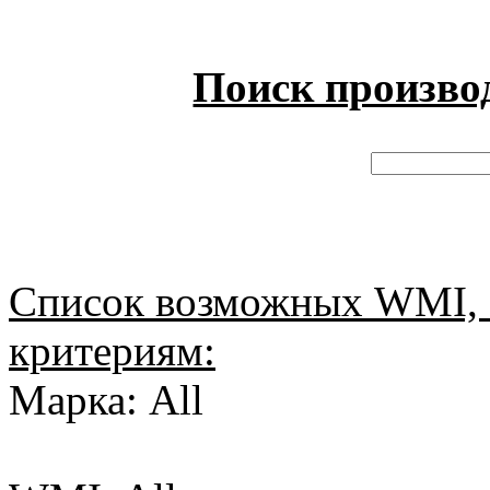
Поиск произво
Список возможных WMI, 
критериям:
Марка: All