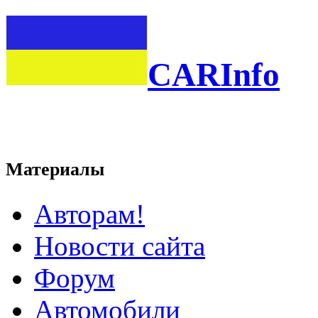
CARInfo
Материалы
Авторам!
Новости сайта
Форум
Автомобили