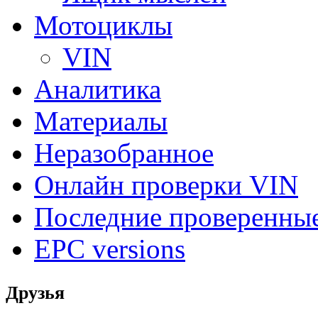
Мотоциклы
VIN
Аналитика
Материалы
Неразобранное
Онлайн проверки VIN
Последние проверенны
EPC versions
Друзья