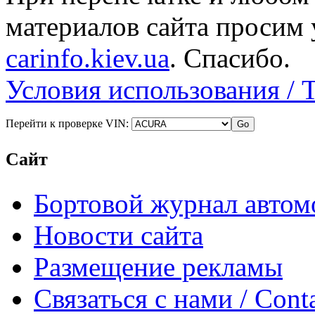
материалов сайта просим 
carinfo.kiev.ua
. Спасибо.
Условия использования / 
Перейти к проверке VIN:
Сайт
Бортовой журнал автом
Новости сайта
Размещение рекламы
Связаться с нами / Conta