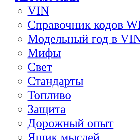
VIN
Справочник кодов 
Модельный год в VI
Мифы
Свет
Стандарты
Топливо
Защита
Дорожный опыт
Ящик мыслей