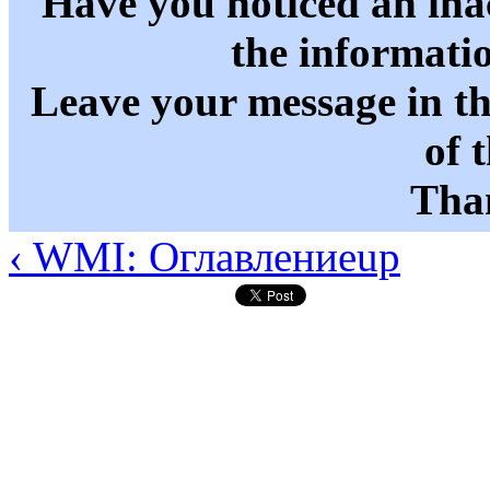
Have you noticed an in
the informati
Leave your message in t
of 
Than
‹ WMI: Оглавление
up