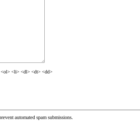
<ol> <li> <dl> <dt> <dd>
o prevent automated spam submissions.