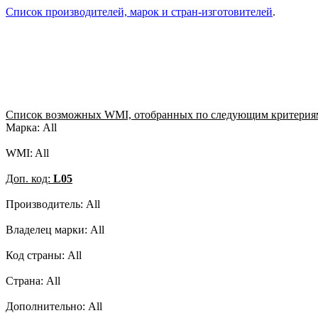
Список производителей, марок и стран-изготовителей
.
Список возможных WMI, отобранных по следующим критерия
Марка: All
WMI: All
Доп. код:
L05
Производитель: All
Владелец марки: All
Код страны: All
Страна: All
Дополнительно: All