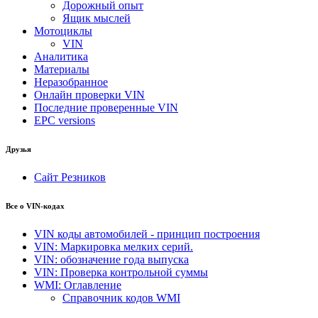
Дорожный опыт
Ящик мыслей
Мотоциклы
VIN
Аналитика
Материалы
Неразобранное
Онлайн проверки VIN
Последние проверенные VIN
EPC versions
Друзья
Сайт Резников
Все о VIN-кодах
VIN коды автомобилей - принцип построения
VIN: Маркировка мелких серий.
VIN: обозначение года выпуска
VIN: Проверка контрольной суммы
WMI: Оглавление
Справочник кодов WMI