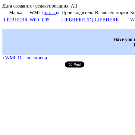
Дата создания / редактирования: All
Марка
WMI
Доп. код
Производитель
Владелец марки
Ко
LIEBHERR
W09
L05
LIEBHERR (D)
LIEBHERR
W
Have you n
‹ WMI: Оглавление
up