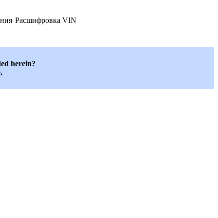
ания
Расшифровка VIN
ded herein?
.