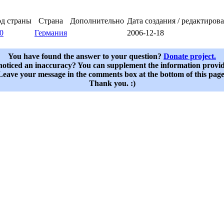
д страны
Страна
Дополнительно
Дата создания / редактиров
0
Германия
2006-12-18
You have found the answer to your question?
Donate project.
oticed an inaccuracy? You can supplement the information provi
Leave your message in the comments box at the bottom of this page
Thank you. :)