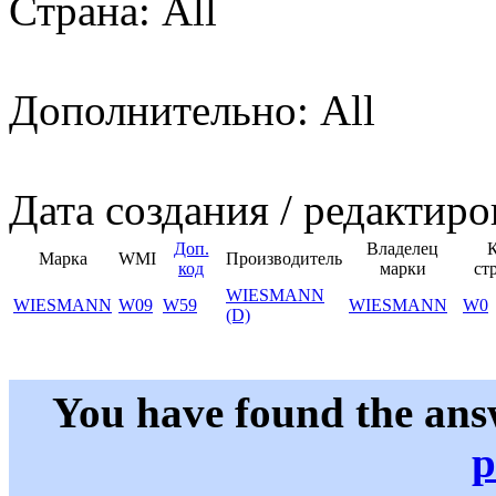
Страна: All
Дополнительно: All
Дата создания / редактиро
Доп.
Владелец
Марка
WMI
Производитель
код
марки
ст
WIESMANN
WIESMANN
W09
W59
WIESMANN
W0
(D)
You have found the ans
p