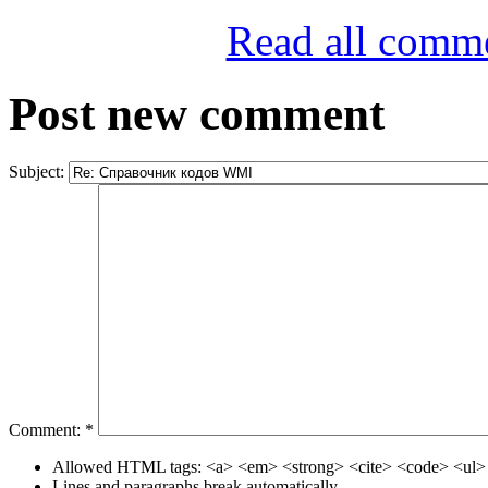
Read all comm
Post new comment
Subject:
Comment:
*
Allowed HTML tags: <a> <em> <strong> <cite> <code> <ul> 
Lines and paragraphs break automatically.