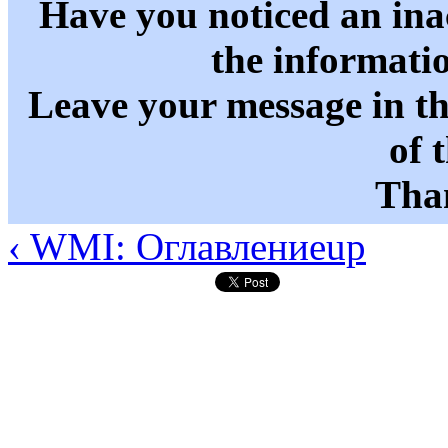
Have you noticed an in
the informati
Leave your message in t
of 
Than
‹ WMI: Оглавление
up