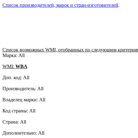
Список производителей, марок и стран-изготовителей
.
Список возможных WMI, отобранных по следующим критерия
Марка: All
WMI:
WBA
Доп. код: All
Производитель: All
Владелец марки: All
Код страны: All
Страна: All
Дополнительно: All