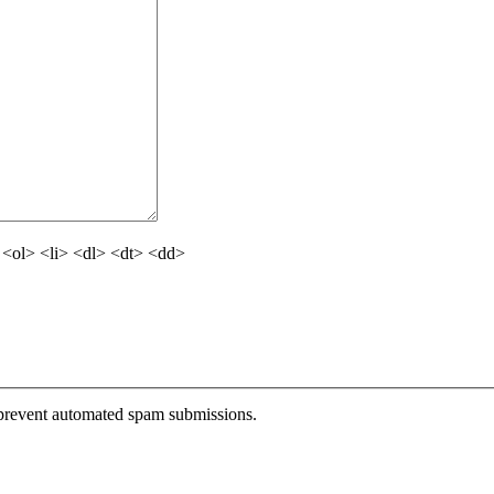
<ol> <li> <dl> <dt> <dd>
o prevent automated spam submissions.