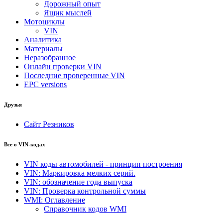
Дорожный опыт
Ящик мыслей
Мотоциклы
VIN
Аналитика
Материалы
Неразобранное
Онлайн проверки VIN
Последние проверенные VIN
EPC versions
Друзья
Сайт Резников
Все о VIN-кодах
VIN коды автомобилей - принцип построения
VIN: Маркировка мелких серий.
VIN: обозначение года выпуска
VIN: Проверка контрольной суммы
WMI: Оглавление
Справочник кодов WMI