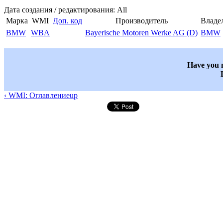
Дата создания / редактирования: All
Марка
WMI
Доп. код
Производитель
Владе
BMW
WBA
Bayerische Motoren Werke AG (D)
BMW
Have you n
‹ WMI: Оглавление
up