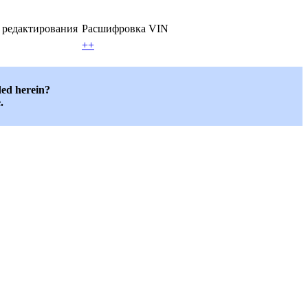
/ редактирования
Расшифровка VIN
++
ded herein?
.