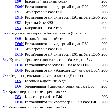
E90
Базовый 4-дверный седан
200
E90N
Рестайлинговый 4-дверный седан E90
200
E91
Универсал на базе E90
200
E91N
Рестайлинговый универсал E91 на базе E90N
200
E92
Купе на базе E90
200
E93
Кабриолет на базе E90
200
5xx
Седаны и универсалы бизнес-класса (E класс)
E60
Базовый 4-дверный седан
200
E60N
Рестайлинговый 4-дверный седан E60
200
E61
Универсал на базе E60
200
E61N
Рестайлинговый универсал E61 на базе E60N
200
6xx
Купе и кабриолеты люкс-класса на базе серии 5xx
E63N
Рестайлинговое купе E63 на базе E60N
200
E64N
Рестайлинговый кабриолет E64 на базе E60N
200
7xx
Седаны представительского класса (F класс)
E65
Базовый 4-дверный седан
200
E66
Удлиненный 4-дверный седан на базе E65
200
X3
Кроссовер на основе агрегатов 3xx
E83
Кроссовер на базе E46
200
E83N
Рестайлинговый кроссовер E83 на базе E46
200
X5
Кроссовер на основе агрегатов 5xx