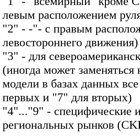
"1" - "всемирный" кроме 
левым расположением рул
"2" - -"- с правым располо
левостороннего движения)
"3" - для североамериканс
(иногда может заменяться н
модели в базах данных все
первых и "7" для вторых)
"4"..."9" - специфические
региональных рынков (CKD