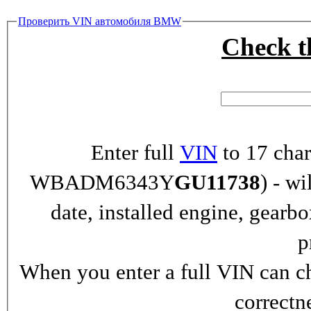
Проверить VIN автомобиля BMW
Check 
Enter full
VIN
to 17 char
WBADM6343Y
GU11738
) - wi
date, installed engine, gearb
p
When you enter a full VIN can ch
correctn