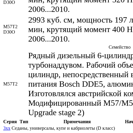
D30O
2006...2010.
2993 куб. см, мощность 197 л
M57T2
мин, крутящий момент 400 Н*
D30O
2006...2010.
Семейство
Рядный дизельный 6-цилиндр
турбонаддувом. Рабочий объем
цилиндр, непосредственный 
питания Bosch DDE5, алюми
M57T2
Изготовлялся австрийской ко
Модифицированный M57/M57T
Upgrade stage 2)
Серия
Тип
Примечания
Нач
3xx
Седаны, универсалы, купе и кабриолеты (D класс)