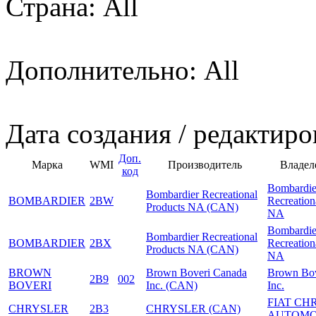
Страна: All
Дополнительно: All
Дата создания / редактиро
Доп.
Марка
WMI
Производитель
Владел
код
Bombardie
Bombardier Recreational
BOMBARDIER
2BW
Recreation
Products NA (CAN)
NA
Bombardie
Bombardier Recreational
BOMBARDIER
2BX
Recreation
Products NA (CAN)
NA
BROWN
Brown Boveri Canada
Brown Bov
2B9
002
BOVERI
Inc. (CAN)
Inc.
FIAT CH
CHRYSLER
2B3
CHRYSLER (CAN)
AUTOMO