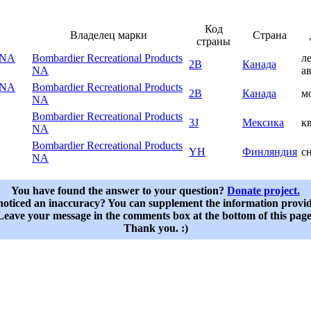
Код
Владелец марки
Страна
страны
s NA
Bombardier Recreational Products
л
2B
Канада
NA
а
s NA
Bombardier Recreational Products
2B
Канада
м
NA
Bombardier Recreational Products
3J
Мексика
к
NA
Bombardier Recreational Products
YH
Финляндия
с
NA
You have found the answer to your question?
Donate project.
oticed an inaccuracy? You can supplement the information provi
Leave your message in the comments box at the bottom of this page
Thank you. :)