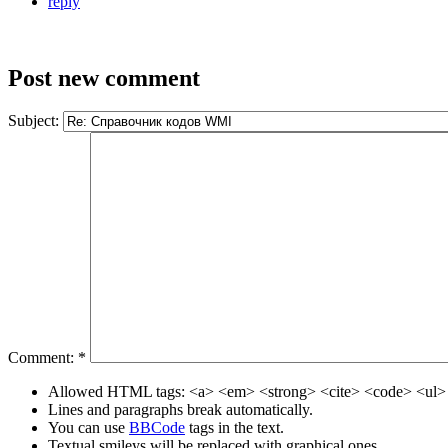
reply
Post new comment
Subject:
Comment:
*
Allowed HTML tags: <a> <em> <strong> <cite> <code> <ul> 
Lines and paragraphs break automatically.
You can use
BBCode
tags in the text.
Textual smileys will be replaced with graphical ones.