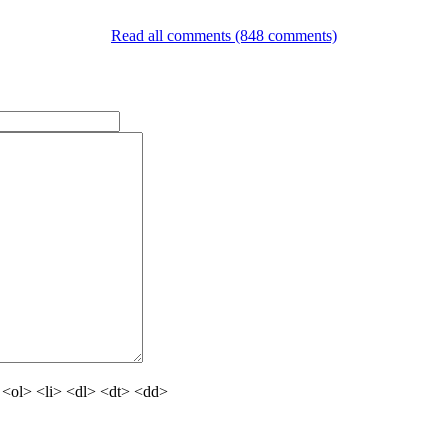
Read all comments (848 comments)
<ol> <li> <dl> <dt> <dd>