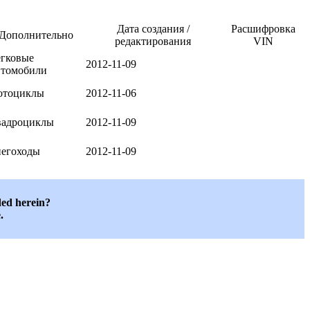
Дата создания /
Расшифровка
Дополнительно
редактирования
VIN
егковые
2012-11-09
втомобили
отоциклы
2012-11-06
вадроциклы
2012-11-09
негоходы
2012-11-09
ded herein?
.