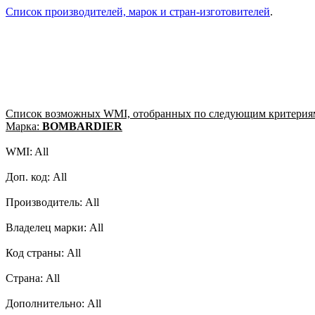
Список производителей, марок и стран-изготовителей
.
Список возможных WMI, отобранных по следующим критерия
Марка:
BOMBARDIER
WMI: All
Доп. код: All
Производитель: All
Владелец марки: All
Код страны: All
Страна: All
Дополнительно: All