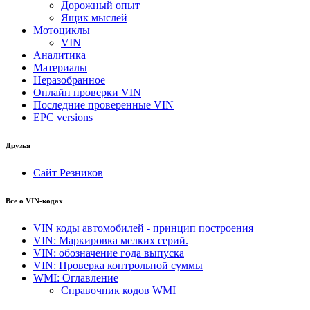
Дорожный опыт
Ящик мыслей
Мотоциклы
VIN
Аналитика
Материалы
Неразобранное
Онлайн проверки VIN
Последние проверенные VIN
EPC versions
Друзья
Сайт Резников
Все о VIN-кодах
VIN коды автомобилей - принцип построения
VIN: Маркировка мелких серий.
VIN: обозначение года выпуска
VIN: Проверка контрольной суммы
WMI: Оглавление
Справочник кодов WMI