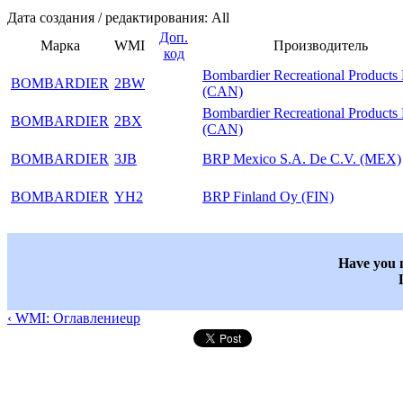
Дата создания / редактирования: All
Доп.
Марка
WMI
Производитель
код
Bombardier Recreational Product
BOMBARDIER
2BW
(CAN)
Bombardier Recreational Product
BOMBARDIER
2BX
(CAN)
BOMBARDIER
3JB
BRP Mexico S.A. De C.V. (MEX)
BOMBARDIER
YH2
BRP Finland Oy (FIN)
Have you n
‹ WMI: Оглавление
up