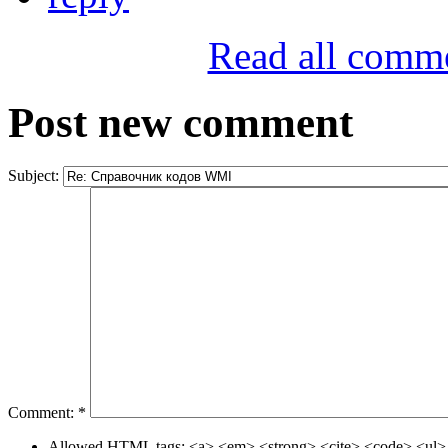
Read all comm
Post new comment
Subject:
Comment:
*
Allowed HTML tags: <a> <em> <strong> <cite> <code> <ul> 