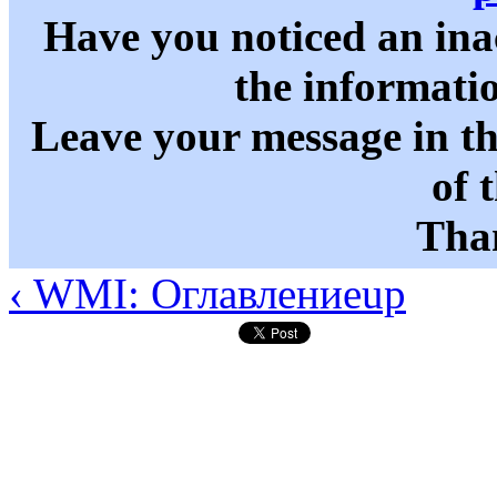
Have you noticed an in
the informati
Leave your message in t
of 
Than
‹ WMI: Оглавление
up