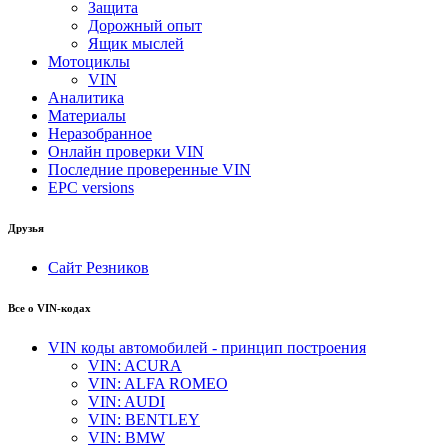
Защита
Дорожный опыт
Ящик мыслей
Мотоциклы
VIN
Аналитика
Материалы
Неразобранное
Онлайн проверки VIN
Последние проверенные VIN
EPC versions
Друзья
Сайт Резников
Все о VIN-кодах
VIN коды автомобилей - принцип построения
VIN: ACURA
VIN: ALFA ROMEO
VIN: AUDI
VIN: BENTLEY
VIN: BMW