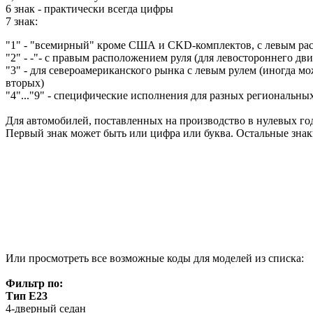
6 знак - практически всегда цифры
7 знак:
"1" - "всемирный" кроме США и CKD-комплектов, с левым ра
"2" - -"- с правым расположением руля (для левостороннего дв
"3" - для североамериканского рынка с левым рулем (иногда мож
вторых)
"4"..."9" - специфические исполнения для разных региональны
Для автомобилей, поставленных на производство в нулевых год
Первый знак может быть или цифра или буква. Остальные зна
Или просмотреть все возможные коды для моделей из списка:
Фильтр по:
Тип E23
4-дверный седан