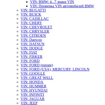
VIN: BMW: 4...7 знаки VIN
VIN: Проверка VIN автомобилей BMW
VIN: BUGATTI
VIN: BUICK
VIN: CADILLAC
VIN: CHERY
VIN: CHEVROLET
VIN: CHRYSLER
VIN: CITROEN
VIN: Daewoo
VIN: DATSUN
VIN: DODGE
VIN: FIAT
VIN: FISKER
VIN: FORD
VIN: FORD (europe)
VIN: FORD (USA), MERCURY, LINCOLN
VIN: GOOGLE
VIN: GREAT WALL
VIN: HONDA
VIN: HUMMER
VIN: HYUNDAI
VIN: INFINITI
VIN: JAGUAR
VIN: JEEP