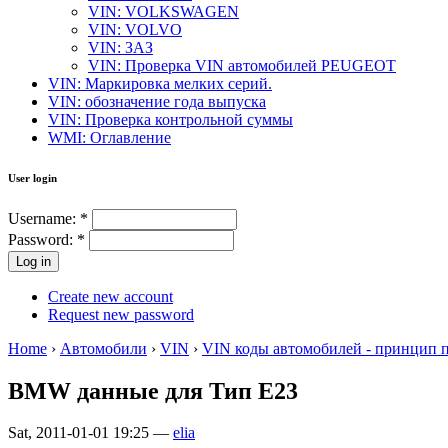
VIN: VOLKSWAGEN
VIN: VOLVO
VIN: ЗАЗ
VIN: Проверка VIN автомобилей PEUGEOT
VIN: Маркировка мелких серий.
VIN: обозначение года выпуска
VIN: Проверка контрольной суммы
WMI: Оглавление
User login
Username:
*
Password:
*
Create new account
Request new password
Home
›
Автомобили
›
VIN
›
VIN коды автомобилей - принцип 
BMW данные для Тип E23
Sat, 2011-01-01 19:25 —
elia