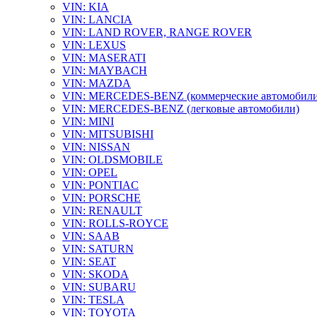
VIN: KIA
VIN: LANCIA
VIN: LAND ROVER, RANGE ROVER
VIN: LEXUS
VIN: MASERATI
VIN: MAYBACH
VIN: MAZDA
VIN: MERCEDES-BENZ (коммерческие автомобили
VIN: MERCEDES-BENZ (легковые автомобили)
VIN: MINI
VIN: MITSUBISHI
VIN: NISSAN
VIN: OLDSMOBILE
VIN: OPEL
VIN: PONTIAC
VIN: PORSCHE
VIN: RENAULT
VIN: ROLLS-ROYCE
VIN: SAAB
VIN: SATURN
VIN: SEAT
VIN: SKODA
VIN: SUBARU
VIN: TESLA
VIN: TOYOTA