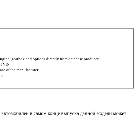
d engine, gearbox and options directly from database producer!
ll VIN.
ase of the manufacturer!
ês
 Для автомобилей в самом конце выпуска данной модели может