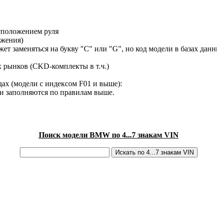
сположением руля
ижения)
ет заменяться на букву "C" или "G", но код модели в базах данн
х рынков (CKD-комплекты в т.ч.)
ах (модели с индексом F01 и выше):
ки заполняются по правилам выше.
Поиск модели BMW по 4...7 знакам VIN