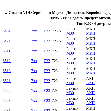
4…7 знаки VIN
Серия
Тип
Модель
Двигатель
Коробка пере
BMW 7xx / Седаны представительс
Тип E23 / 4-дверны
Бензин
МКП
6431
7xx
E23
728iS
M30
МКП
Бензин
МКП
6471
7xx
E23
728iS
M30
МКП
Бензин
МКП
6511
7xx
E23
728
M30
МКП
Бензин
МКП
6512
7xx
E23
728
M30
МКП
Бензин
МКП
6518
7xx
E23
728
M30
МКП
Бензин
АКП
6521
7xx
E23
728
M30
АКП
Бензин
АКП
6522
7xx
E23
728
M30
АКП
Бензин
АКП
6528
7xx
E23
728
M30
АКП
Бензин
МКП
6531
7xx
E23
728i