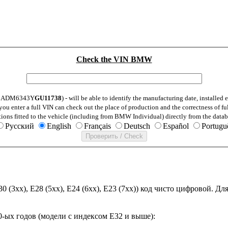
Check the VIN BMW
: WBADM6343Y
GU11738
) - will be able to identify the manufacturing date, installe
ou enter a full VIN can check out the place of production and the correctness of fu
tions fitted to the vehicle (including from BMW Individual) directly from the datab
Русский
English
Français
Deutsch
Español
Portugu
30 (3xx), E28 (5xx), E24 (6xx), E23 (7xx)) код чисто цифровой.
-ых годов (модели с индексом E32 и выше):