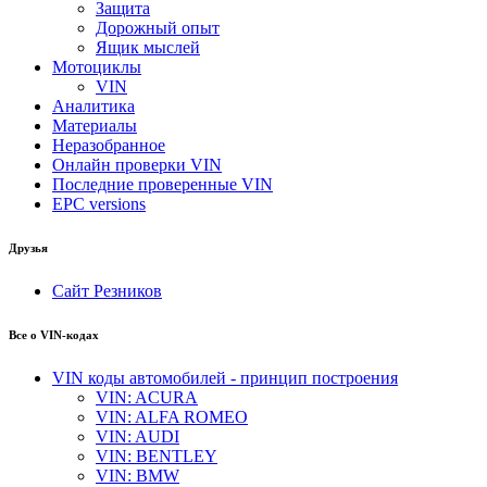
Защита
Дорожный опыт
Ящик мыслей
Мотоциклы
VIN
Аналитика
Материалы
Неразобранное
Онлайн проверки VIN
Последние проверенные VIN
EPC versions
Друзья
Сайт Резников
Все о VIN-кодах
VIN коды автомобилей - принцип построения
VIN: ACURA
VIN: ALFA ROMEO
VIN: AUDI
VIN: BENTLEY
VIN: BMW