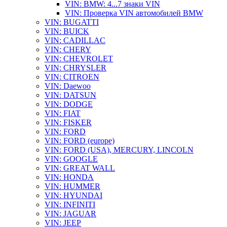
VIN: BMW: 4...7 знаки VIN
VIN: Проверка VIN автомобилей BMW
VIN: BUGATTI
VIN: BUICK
VIN: CADILLAC
VIN: CHERY
VIN: CHEVROLET
VIN: CHRYSLER
VIN: CITROEN
VIN: Daewoo
VIN: DATSUN
VIN: DODGE
VIN: FIAT
VIN: FISKER
VIN: FORD
VIN: FORD (europe)
VIN: FORD (USA), MERCURY, LINCOLN
VIN: GOOGLE
VIN: GREAT WALL
VIN: HONDA
VIN: HUMMER
VIN: HYUNDAI
VIN: INFINITI
VIN: JAGUAR
VIN: JEEP