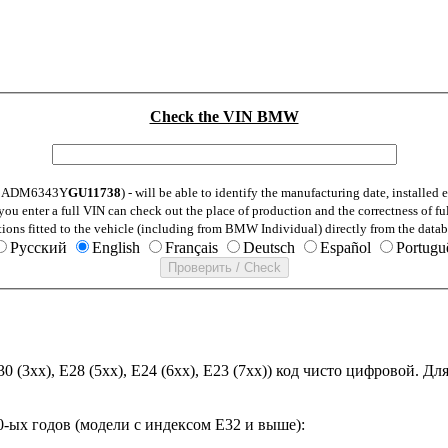
Check the VIN BMW
: WBADM6343Y
GU11738
) - will be able to identify the manufacturing date, installe
ou enter a full VIN can check out the place of production and the correctness of fu
tions fitted to the vehicle (including from BMW Individual) directly from the datab
Русский
English
Français
Deutsch
Español
Portugu
30 (3xx), E28 (5xx), E24 (6xx), E23 (7xx)) код чисто цифровой.
-ых годов (модели с индексом E32 и выше):