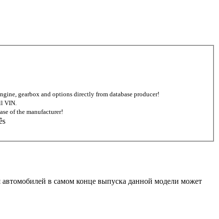
d engine, gearbox and options directly from database producer!
ll VIN.
ase of the manufacturer!
ês
 Для автомобилей в самом конце выпуска данной модели может