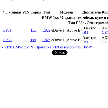
4…7 знаки VIN
Серия
Тип
Модель
Двигатель
Кор
BMW 1xx / Седаны, хетчбеки, купе и 
Тип E82e / Электромоб
Электро
АК
UP31
1xx
E82e
eDrive 1 (Active E)
IB1
GE
Электро
АК
UP33
1xx
E82e
eDrive 1 (Active E)
IB1
GE
‹ VIN: BMW
up
VIN: Проверка VIN автомобилей BMW ›