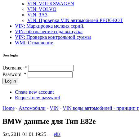
VIN: VOLKSWAGEN
VIN: VOLVO
VIN: ЗАЗ
VIN: Проверка VIN автомобилей PEUGEOT
VIN: Маркировка мелких серий.
VIN: обозначение года выпуска
VIN: Проверка контрольной суммы
WMI: Оглавление
User login
Username:
*
Password:
*
Create new account
Request new password
Home
›
Автомобили
›
VIN
›
VIN коды автомобилей - принцип 
BMW данные для Тип E82e
Sat, 2011-01-01 19:25 —
elia