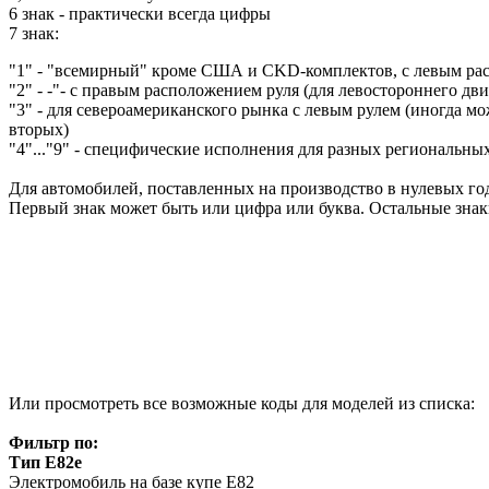
6 знак - практически всегда цифры
7 знак:
"1" - "всемирный" кроме США и CKD-комплектов, с левым ра
"2" - -"- с правым расположением руля (для левостороннего дв
"3" - для североамериканского рынка с левым рулем (иногда мож
вторых)
"4"..."9" - специфические исполнения для разных региональны
Для автомобилей, поставленных на производство в нулевых год
Первый знак может быть или цифра или буква. Остальные зна
Или просмотреть все возможные коды для моделей из списка:
Фильтр по:
Тип E82e
Электромобиль на базе купе E82