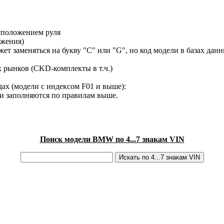
сположением руля
ижения)
ет заменяться на букву "C" или "G", но код модели в базах данн
х рынков (CKD-комплекты в т.ч.)
ах (модели с индексом F01 и выше):
ки заполняются по правилам выше.
Поиск модели BMW по 4...7 знакам VIN