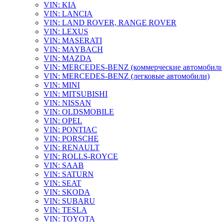
VIN: KIA
VIN: LANCIA
VIN: LAND ROVER, RANGE ROVER
VIN: LEXUS
VIN: MASERATI
VIN: MAYBACH
VIN: MAZDA
VIN: MERCEDES-BENZ (коммерческие автомобили
VIN: MERCEDES-BENZ (легковые автомобили)
VIN: MINI
VIN: MITSUBISHI
VIN: NISSAN
VIN: OLDSMOBILE
VIN: OPEL
VIN: PONTIAC
VIN: PORSCHE
VIN: RENAULT
VIN: ROLLS-ROYCE
VIN: SAAB
VIN: SATURN
VIN: SEAT
VIN: SKODA
VIN: SUBARU
VIN: TESLA
VIN: TOYOTA