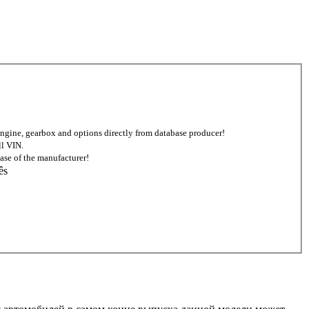
d engine, gearbox and options directly from database producer!
ll VIN.
ase of the manufacturer!
ês