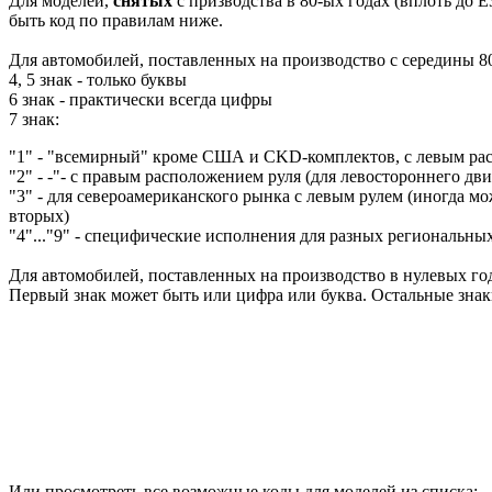
Для моделей,
снятых
с призводства в 80-ых годах (вплоть до E
быть код по правилам ниже.
Для автомобилей, поставленных на производство с середины 80
4, 5 знак - только буквы
6 знак - практически всегда цифры
7 знак:
"1" - "всемирный" кроме США и CKD-комплектов, с левым ра
"2" - -"- с правым расположением руля (для левостороннего дв
"3" - для североамериканского рынка с левым рулем (иногда мож
вторых)
"4"..."9" - специфические исполнения для разных региональны
Для автомобилей, поставленных на производство в нулевых год
Первый знак может быть или цифра или буква. Остальные зна
Или просмотреть все возможные коды для моделей из списка: