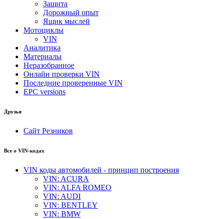
Защита
Дорожный опыт
Ящик мыслей
Мотоциклы
VIN
Аналитика
Материалы
Неразобранное
Онлайн проверки VIN
Последние проверенные VIN
EPC versions
Друзья
Сайт Резников
Все о VIN-кодах
VIN коды автомобилей - принцип построения
VIN: ACURA
VIN: ALFA ROMEO
VIN: AUDI
VIN: BENTLEY
VIN: BMW