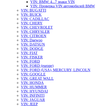
VIN: BMW: 4...7 знаки VIN
VIN: Проверка VIN автомобилей BMW
VIN: BUGATTI
VIN: BUICK
VIN: CADILLAC
VIN: CHERY
VIN: CHEVROLET
VIN: CHRYSLER
VIN: CITROEN
VIN: Daewoo
VIN: DATSUN
VIN: DODGE
VIN: FIAT
VIN: FISKER
VIN: FORD
VIN: FORD (europe)
VIN: FORD (USA), MERCURY, LINCOLN
VIN: GOOGLE
VIN: GREAT WALL
VIN: HONDA
VIN: HUMMER
VIN: HYUNDAI
VIN: INFINITI
VIN: JAGUAR
VIN: JEEP