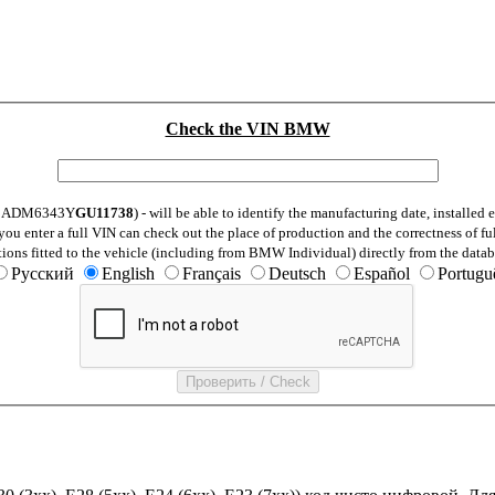
Check the VIN BMW
: WBADM6343Y
GU11738
) - will be able to identify the manufacturing date, installe
ou enter a full VIN can check out the place of production and the correctness of fu
tions fitted to the vehicle (including from BMW Individual) directly from the datab
Русский
English
Français
Deutsch
Español
Portugu