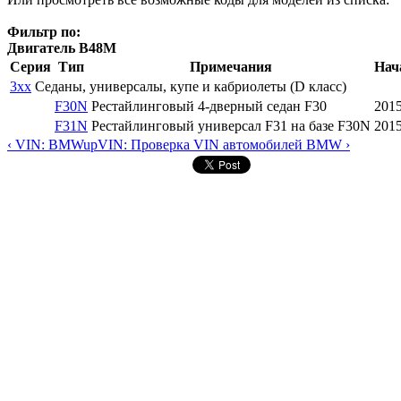
Фильтр по:
Двигатель B48M
Серия
Тип
Примечания
Нач
3xx
Седаны, универсалы, купе и кабриолеты (D класс)
F30N
Рестайлинговый 4-дверный седан F30
201
F31N
Рестайлинговый универсал F31 на базе F30N
201
‹ VIN: BMW
up
VIN: Проверка VIN автомобилей BMW ›