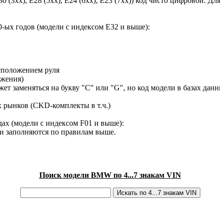
30 (3xx), E28 (5xx), E24 (6xx), E23 (7xx)) код чисто цифровой.
-ых годов (модели с индексом E32 и выше):
сположением руля
ижения)
ет заменяться на букву "C" или "G", но код модели в базах данн
х рынков (CKD-комплекты в т.ч.)
ах (модели с индексом F01 и выше):
ки заполняются по правилам выше.
Поиск модели BMW по 4...7 знакам VIN