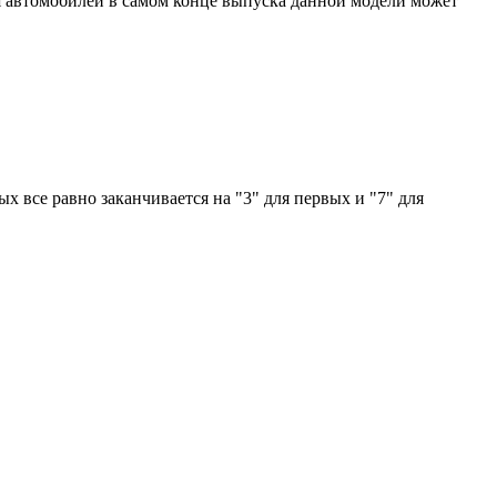
 Для автомобилей в самом конце выпуска данной модели может
ых все равно заканчивается на "3" для первых и "7" для