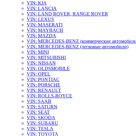
VIN: KIA
VIN: LANCIA
VIN: LAND ROVER, RANGE ROVER
VIN: LEXUS
VIN: MASERATI
VIN: MAYBACH
VIN: MAZDA
VIN: MERCEDES-BENZ (коммерческие автомобили
VIN: MERCEDES-BENZ (легковые автомобили)
VIN: MINI
VIN: MITSUBISHI
VIN: NISSAN
VIN: OLDSMOBILE
VIN: OPEL
VIN: PONTIAC
VIN: PORSCHE
VIN: RENAULT
VIN: ROLLS-ROYCE
VIN: SAAB
VIN: SATURN
VIN: SEAT
VIN: SKODA
VIN: SUBARU
VIN: TESLA
VIN: TOYOTA