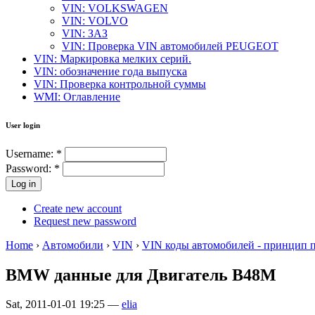
VIN: VOLKSWAGEN
VIN: VOLVO
VIN: ЗАЗ
VIN: Проверка VIN автомобилей PEUGEOT
VIN: Маркировка мелких серий.
VIN: обозначение года выпуска
VIN: Проверка контрольной суммы
WMI: Оглавление
User login
Username:
*
Password:
*
Create new account
Request new password
Home
›
Автомобили
›
VIN
›
VIN коды автомобилей - принцип 
BMW данные для Двигатель B48M
Sat, 2011-01-01 19:25 —
elia