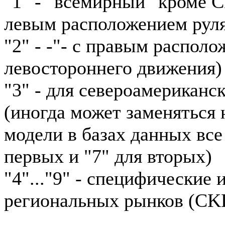
"1" - "всемирный" кроме 
левым расположением рул
"2" - -"- с правым располо
левостороннего движения)
"3" - для североамериканс
(иногда может заменяться н
модели в базах данных все
первых и "7" для вторых)
"4"..."9" - специфические
региональных рынков (CKD