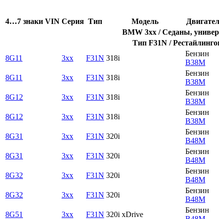
4…7 знаки VIN
Серия
Тип
Модель
Двигате
BMW 3xx / Седаны, универс
Тип F31N / Рестайлинго
Бензин
8G11
3xx
F31N
318i
B38M
Бензин
8G11
3xx
F31N
318i
B38M
Бензин
8G12
3xx
F31N
318i
B38M
Бензин
8G12
3xx
F31N
318i
B38M
Бензин
8G31
3xx
F31N
320i
B48M
Бензин
8G31
3xx
F31N
320i
B48M
Бензин
8G32
3xx
F31N
320i
B48M
Бензин
8G32
3xx
F31N
320i
B48M
Бензин
8G51
3xx
F31N
320i xDrive
B48M