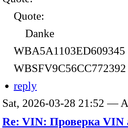
Quote:
Danke
WBA5A1103ED609345
WBSFV9C56CC772392
reply
Sat, 2026-03-28 21:52 —
Re: VIN: Проверка VI