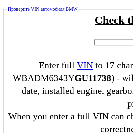
Проверить VIN автомобиля BMW
Check 
Enter full
VIN
to 17 char
WBADM6343Y
GU11738
) - wi
date, installed engine, gearb
p
When you enter a full VIN can ch
correctn