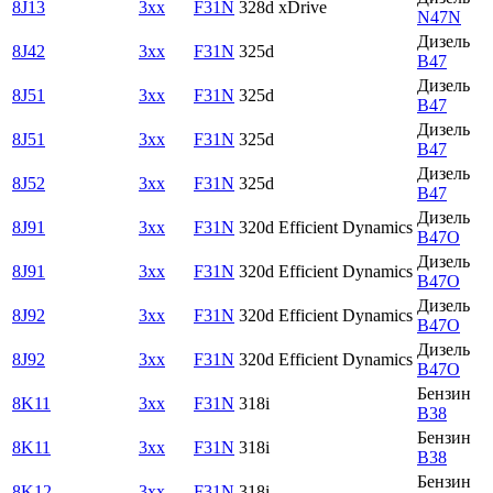
8J13
3xx
F31N
328d xDrive
N47N
Дизель
8J42
3xx
F31N
325d
B47
Дизель
8J51
3xx
F31N
325d
B47
Дизель
8J51
3xx
F31N
325d
B47
Дизель
8J52
3xx
F31N
325d
B47
Дизель
8J91
3xx
F31N
320d Efficient Dynamiсs
B47O
Дизель
8J91
3xx
F31N
320d Efficient Dynamiсs
B47O
Дизель
8J92
3xx
F31N
320d Efficient Dynamiсs
B47O
Дизель
8J92
3xx
F31N
320d Efficient Dynamiсs
B47O
Бензин
8K11
3xx
F31N
318i
B38
Бензин
8K11
3xx
F31N
318i
B38
Бензин
8K12
3xx
F31N
318i