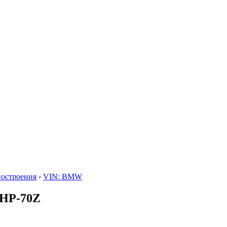
построения
›
VIN: BMW
8HP-70Z