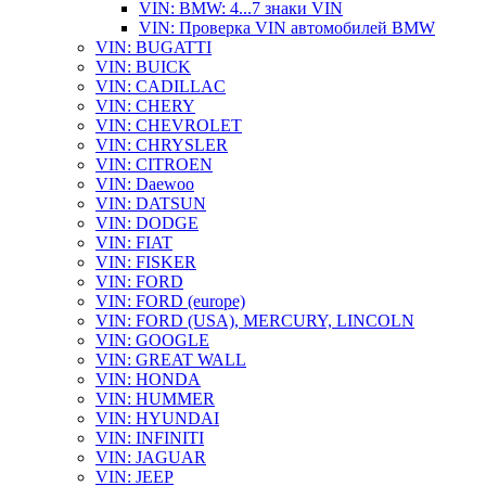
VIN: BMW: 4...7 знаки VIN
VIN: Проверка VIN автомобилей BMW
VIN: BUGATTI
VIN: BUICK
VIN: CADILLAC
VIN: CHERY
VIN: CHEVROLET
VIN: CHRYSLER
VIN: CITROEN
VIN: Daewoo
VIN: DATSUN
VIN: DODGE
VIN: FIAT
VIN: FISKER
VIN: FORD
VIN: FORD (europe)
VIN: FORD (USA), MERCURY, LINCOLN
VIN: GOOGLE
VIN: GREAT WALL
VIN: HONDA
VIN: HUMMER
VIN: HYUNDAI
VIN: INFINITI
VIN: JAGUAR
VIN: JEEP