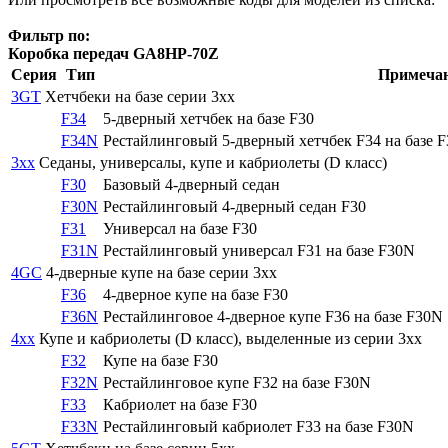
Фильтр по:
Коробка передач GA8HP-70Z
Серия
Тип
Примеча
3GT
Хетчбеки на базе серии 3xx
F34
5-дверный хетчбек на базе F30
F34N
Рестайлинговый 5-дверный хетчбек F34 на базе 
3xx
Седаны, универсалы, купе и кабриолеты (D класс)
F30
Базовый 4-дверный седан
F30N
Рестайлинговый 4-дверный седан F30
F31
Универсал на базе F30
F31N
Рестайлинговый универсал F31 на базе F30N
4GC
4-дверные купе на базе серии 3xx
F36
4-дверное купе на базе F30
F36N
Рестайлинговое 4-дверное купе F36 на базе F30N
4xx
Купе и кабриолеты (D класс), выделенные из серии 3xx
F32
Купе на базе F30
F32N
Рестайлинговое купе F32 на базе F30N
F33
Кабриолет на базе F30
F33N
Рестайлинговый кабриолет F33 на базе F30N