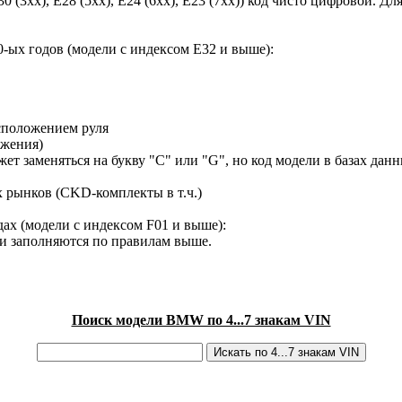
30 (3xx), E28 (5xx), E24 (6xx), E23 (7xx)) код чисто цифровой.
-ых годов (модели с индексом E32 и выше):
сположением руля
ижения)
ет заменяться на букву "C" или "G", но код модели в базах данн
х рынков (CKD-комплекты в т.ч.)
ах (модели с индексом F01 и выше):
ки заполняются по правилам выше.
Поиск модели BMW по 4...7 знакам VIN