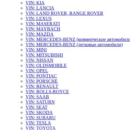
VIN: KIA
VIN: LANCIA
VIN: LAND ROVER, RANGE ROVER
VIN: LEXUS
VIN: MASERATI
VIN: MAYBACH
VIN: MAZDA
VIN: MERCEDES-BENZ (коммерческие автомобили
VIN: MERCEDES-BENZ (легковые автомобили)
VIN: MINI
VIN: MITSUBISHI
VIN: NISSAN
VIN: OLDSMOBILE
VIN: OPEL
VIN: PONTIAC
VIN: PORSCHE
VIN: RENAULT
VIN: ROLLS-ROYCE
VIN: SAAB
VIN: SATURN
VIN: SEAT
VIN: SKODA
VIN: SUBARU
VIN: TESLA
VIN: TOYOTA