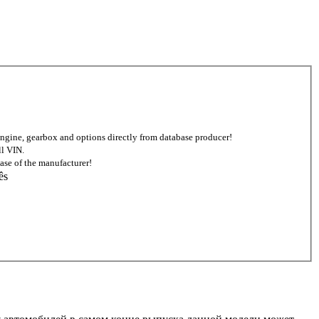
d engine, gearbox and options directly from database producer!
ll VIN.
ase of the manufacturer!
ês