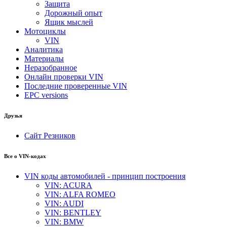
Защита
Дорожный опыт
Ящик мыслей
Мотоциклы
VIN
Аналитика
Материалы
Неразобранное
Онлайн проверки VIN
Последние проверенные VIN
EPC versions
Друзья
Сайт Резников
Все о VIN-кодах
VIN коды автомобилей - принцип построения
VIN: ACURA
VIN: ALFA ROMEO
VIN: AUDI
VIN: BENTLEY
VIN: BMW