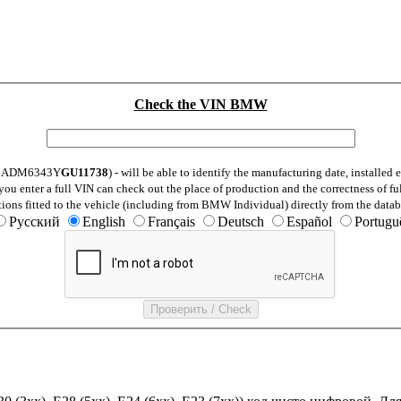
Check the VIN BMW
: WBADM6343Y
GU11738
) - will be able to identify the manufacturing date, installe
ou enter a full VIN can check out the place of production and the correctness of fu
tions fitted to the vehicle (including from BMW Individual) directly from the datab
Русский
English
Français
Deutsch
Español
Portugu