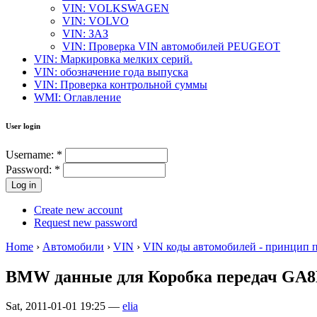
VIN: VOLKSWAGEN
VIN: VOLVO
VIN: ЗАЗ
VIN: Проверка VIN автомобилей PEUGEOT
VIN: Маркировка мелких серий.
VIN: обозначение года выпуска
VIN: Проверка контрольной суммы
WMI: Оглавление
User login
Username:
*
Password:
*
Create new account
Request new password
Home
›
Автомобили
›
VIN
›
VIN коды автомобилей - принцип 
BMW данные для Коробка передач GA
Sat, 2011-01-01 19:25 —
elia