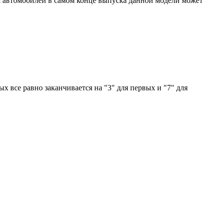
 Для автомобилей в самом конце выпуска данной модели может
ых все равно заканчивается на "3" для первых и "7" для