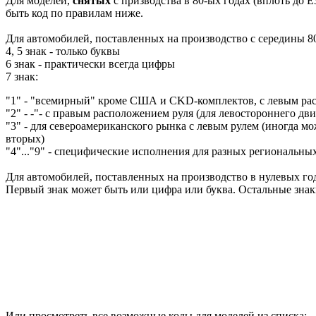
Для моделей,
снятых
с призводства в 80-ых годах (вплоть до E
быть код по правилам ниже.
Для автомобилей, поставленных на производство с середины 80
4, 5 знак - только буквы
6 знак - практически всегда цифры
7 знак:
"1" - "всемирный" кроме США и CKD-комплектов, с левым ра
"2" - -"- с правым расположением руля (для левостороннего дв
"3" - для североамериканского рынка с левым рулем (иногда мож
вторых)
"4"..."9" - специфические исполнения для разных региональны
Для автомобилей, поставленных на производство в нулевых год
Первый знак может быть или цифра или буква. Остальные зна
Или просмотреть все возможные коды для моделей из списка: