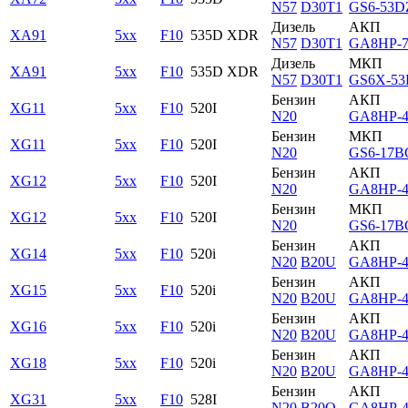
N57
D30T1
GS6-53D
Дизель
АКП
XA91
5xx
F10
535D XDR
N57
D30T1
GA8HP-
Дизель
МКП
XA91
5xx
F10
535D XDR
N57
D30T1
GS6X-5
Бензин
АКП
XG11
5xx
F10
520I
N20
GA8HP-
Бензин
МКП
XG11
5xx
F10
520I
N20
GS6-17B
Бензин
АКП
XG12
5xx
F10
520I
N20
GA8HP-
Бензин
МКП
XG12
5xx
F10
520I
N20
GS6-17B
Бензин
АКП
XG14
5xx
F10
520i
N20
B20U
GA8HP-
Бензин
АКП
XG15
5xx
F10
520i
N20
B20U
GA8HP-
Бензин
АКП
XG16
5xx
F10
520i
N20
B20U
GA8HP-
Бензин
АКП
XG18
5xx
F10
520i
N20
B20U
GA8HP-
Бензин
АКП
XG31
5xx
F10
528I
N20
B20O
GA8HP-