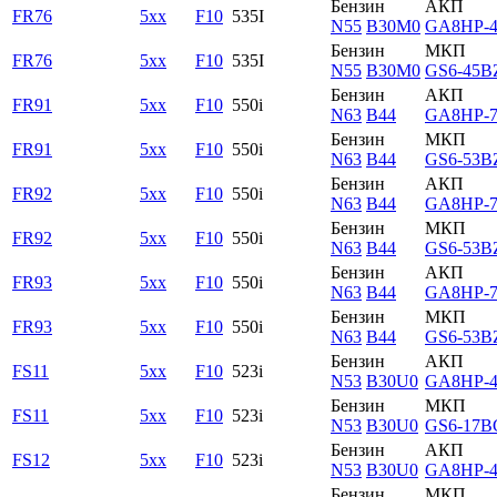
Бензин
АКП
FR76
5xx
F10
535I
N55
B30M0
GA8HP-
Бензин
МКП
FR76
5xx
F10
535I
N55
B30M0
GS6-45B
Бензин
АКП
FR91
5xx
F10
550i
N63
B44
GA8HP-
Бензин
МКП
FR91
5xx
F10
550i
N63
B44
GS6-53B
Бензин
АКП
FR92
5xx
F10
550i
N63
B44
GA8HP-
Бензин
МКП
FR92
5xx
F10
550i
N63
B44
GS6-53B
Бензин
АКП
FR93
5xx
F10
550i
N63
B44
GA8HP-
Бензин
МКП
FR93
5xx
F10
550i
N63
B44
GS6-53B
Бензин
АКП
FS11
5xx
F10
523i
N53
B30U0
GA8HP-
Бензин
МКП
FS11
5xx
F10
523i
N53
B30U0
GS6-17B
Бензин
АКП
FS12
5xx
F10
523i
N53
B30U0
GA8HP-
Бензин
МКП