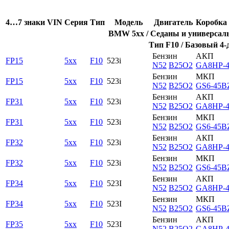
4…7 знаки VIN
Серия
Тип
Модель
Двигатель
Коробка 
BMW 5xx / Седаны и универсалы 
Тип F10 / Базовый 4-
Бензин
АКП
FP15
5xx
F10
523i
N52
B25O2
GA8HP-
Бензин
МКП
FP15
5xx
F10
523i
N52
B25O2
GS6-45B
Бензин
АКП
FP31
5xx
F10
523i
N52
B25O2
GA8HP-
Бензин
МКП
FP31
5xx
F10
523i
N52
B25O2
GS6-45B
Бензин
АКП
FP32
5xx
F10
523i
N52
B25O2
GA8HP-
Бензин
МКП
FP32
5xx
F10
523i
N52
B25O2
GS6-45B
Бензин
АКП
FP34
5xx
F10
523I
N52
B25O2
GA8HP-
Бензин
МКП
FP34
5xx
F10
523I
N52
B25O2
GS6-45B
Бензин
АКП
FP35
5xx
F10
523I
N52
B25O2
GA8HP-