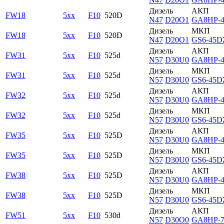
Дизель
АКП
FW18
5xx
F10
520D
N47
D20O1
GA8HP-
Дизель
МКП
FW18
5xx
F10
520D
N47
D20O1
GS6-45D
Дизель
АКП
FW31
5xx
F10
525d
N57
D30U0
GA8HP-
Дизель
МКП
FW31
5xx
F10
525d
N57
D30U0
GS6-45D
Дизель
АКП
FW32
5xx
F10
525d
N57
D30U0
GA8HP-
Дизель
МКП
FW32
5xx
F10
525d
N57
D30U0
GS6-45D
Дизель
АКП
FW35
5xx
F10
525D
N57
D30U0
GA8HP-
Дизель
МКП
FW35
5xx
F10
525D
N57
D30U0
GS6-45D
Дизель
АКП
FW38
5xx
F10
525D
N57
D30U0
GA8HP-
Дизель
МКП
FW38
5xx
F10
525D
N57
D30U0
GS6-45D
Дизель
АКП
FW51
5xx
F10
530d
N57
D30O0
GA8HP-