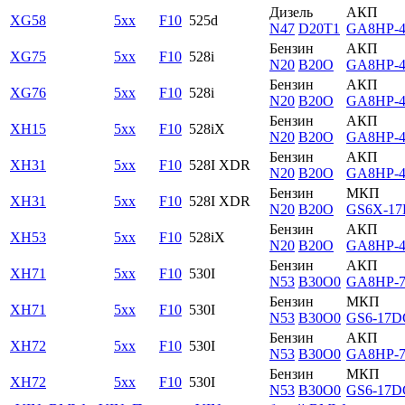
Дизель
АКП
XG58
5xx
F10
525d
N47
D20T1
GA8HP-
Бензин
АКП
XG75
5xx
F10
528i
N20
B20O
GA8HP-
Бензин
АКП
XG76
5xx
F10
528i
N20
B20O
GA8HP-
Бензин
АКП
XH15
5xx
F10
528iX
N20
B20O
GA8HP-
Бензин
АКП
XH31
5xx
F10
528I XDR
N20
B20O
GA8HP-
Бензин
МКП
XH31
5xx
F10
528I XDR
N20
B20O
GS6X-1
Бензин
АКП
XH53
5xx
F10
528iX
N20
B20O
GA8HP-
Бензин
АКП
XH71
5xx
F10
530I
N53
B30O0
GA8HP-
Бензин
МКП
XH71
5xx
F10
530I
N53
B30O0
GS6-17D
Бензин
АКП
XH72
5xx
F10
530I
N53
B30O0
GA8HP-
Бензин
МКП
XH72
5xx
F10
530I
N53
B30O0
GS6-17D