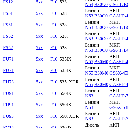
FS12
5xx
F10
523i
N53
B30U0
GS6-17B
Бензин
АКП
FS51
5xx
F10
528i
N53
B30O0
GA8HP-
Бензин
МКП
FS51
5xx
F10
528i
N53
B30O0
GS6-17B
Бензин
АКП
FS52
5xx
F10
528i
N53
B30O0
GA8HP-
Бензин
МКП
FS52
5xx
F10
528i
N53
B30O0
GS6-17B
Бензин
АКП
FU71
5xx
F10
535IX
N55
B30M0
GA8HP-
Бензин
МКП
FU71
5xx
F10
535IX
N55
B30M0
GS6X-45
Бензин
АКП
FU73
5xx
F10
535i XDR
N55
B30M0
GA8HP-
Бензин
АКП
FU91
5xx
F10
550IX
N63
GA8HP-
Бензин
МКП
FU91
5xx
F10
550IX
N63
GS6X-53
Бензин
АКП
FU93
5xx
F10
550i XDR
N63
GA8HP-
Дизель
АКП
FV15
5xx
F10
530dX