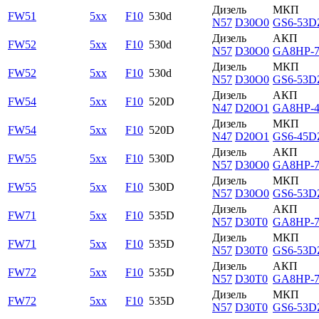
Дизель
МКП
FW51
5xx
F10
530d
N57
D30O0
GS6-53D
Дизель
АКП
FW52
5xx
F10
530d
N57
D30O0
GA8HP-
Дизель
МКП
FW52
5xx
F10
530d
N57
D30O0
GS6-53D
Дизель
АКП
FW54
5xx
F10
520D
N47
D20O1
GA8HP-
Дизель
МКП
FW54
5xx
F10
520D
N47
D20O1
GS6-45D
Дизель
АКП
FW55
5xx
F10
530D
N57
D30O0
GA8HP-
Дизель
МКП
FW55
5xx
F10
530D
N57
D30O0
GS6-53D
Дизель
АКП
FW71
5xx
F10
535D
N57
D30T0
GA8HP-
Дизель
МКП
FW71
5xx
F10
535D
N57
D30T0
GS6-53D
Дизель
АКП
FW72
5xx
F10
535D
N57
D30T0
GA8HP-
Дизель
МКП
FW72
5xx
F10
535D
N57
D30T0
GS6-53D