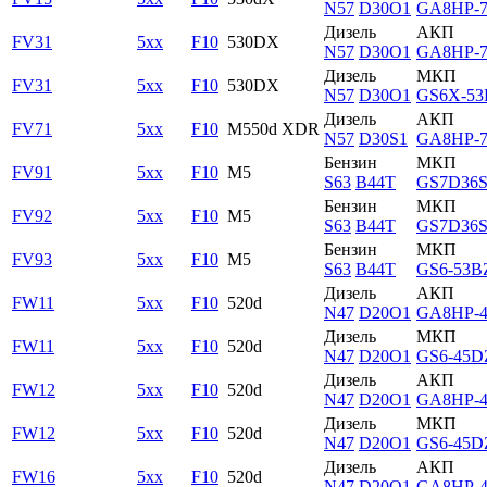
N57
D30O1
GA8HP-
Дизель
АКП
FV31
5xx
F10
530DX
N57
D30O1
GA8HP-
Дизель
МКП
FV31
5xx
F10
530DX
N57
D30O1
GS6X-5
Дизель
АКП
FV71
5xx
F10
M550d XDR
N57
D30S1
GA8HP-
Бензин
МКП
FV91
5xx
F10
M5
S63
B44T
GS7D36
Бензин
МКП
FV92
5xx
F10
M5
S63
B44T
GS7D36
Бензин
МКП
FV93
5xx
F10
M5
S63
B44T
GS6-53B
Дизель
АКП
FW11
5xx
F10
520d
N47
D20O1
GA8HP-
Дизель
МКП
FW11
5xx
F10
520d
N47
D20O1
GS6-45D
Дизель
АКП
FW12
5xx
F10
520d
N47
D20O1
GA8HP-
Дизель
МКП
FW12
5xx
F10
520d
N47
D20O1
GS6-45D
Дизель
АКП
FW16
5xx
F10
520d
N47
D20O1
GA8HP-