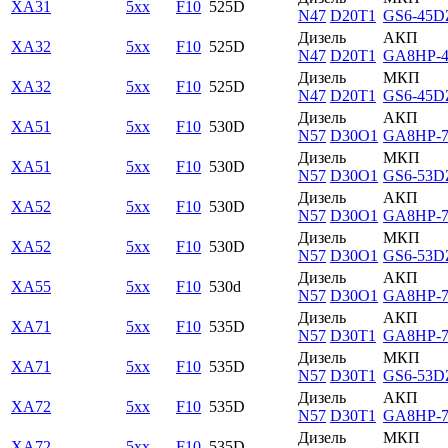
XA31
5xx
F10
525D
N47
D20T1
GS6-45D
Дизель
АКП
XA32
5xx
F10
525D
N47
D20T1
GA8HP-
Дизель
МКП
XA32
5xx
F10
525D
N47
D20T1
GS6-45D
Дизель
АКП
XA51
5xx
F10
530D
N57
D30O1
GA8HP-
Дизель
МКП
XA51
5xx
F10
530D
N57
D30O1
GS6-53D
Дизель
АКП
XA52
5xx
F10
530D
N57
D30O1
GA8HP-
Дизель
МКП
XA52
5xx
F10
530D
N57
D30O1
GS6-53D
Дизель
АКП
XA55
5xx
F10
530d
N57
D30O1
GA8HP-
Дизель
АКП
XA71
5xx
F10
535D
N57
D30T1
GA8HP-
Дизель
МКП
XA71
5xx
F10
535D
N57
D30T1
GS6-53D
Дизель
АКП
XA72
5xx
F10
535D
N57
D30T1
GA8HP-
Дизель
МКП
XA72
5xx
F10
535D