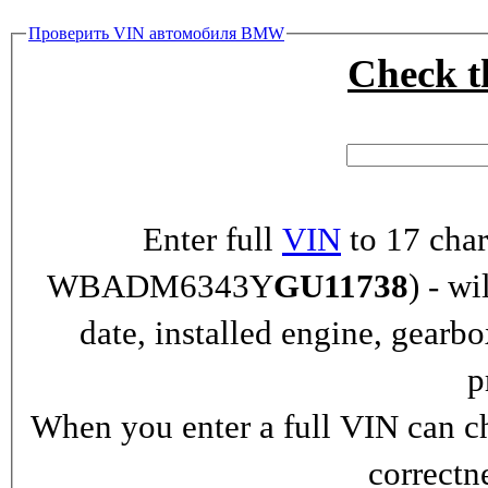
Проверить VIN автомобиля BMW
Check 
Enter full
VIN
to 17 char
WBADM6343Y
GU11738
) - wi
date, installed engine, gearb
p
When you enter a full VIN can ch
correctn