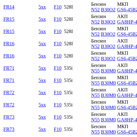
Бензин
МКП
FR14
5xx
F10
528I
N52
B30O2
GS6-45B
Бензин
АКП
FR15
5xx
F10
528I
N52
B30O2
GA8HP-
Бензин
МКП
FR15
5xx
F10
528I
N52
B30O2
GS6-45B
Бензин
АКП
FR16
5xx
F10
528I
N52
B30O2
GA8HP-
Бензин
МКП
FR16
5xx
F10
528I
N52
B30O2
GS6-45B
Бензин
АКП
FR71
5xx
F10
535i
N55
B30M0
GA8HP-
Бензин
МКП
FR71
5xx
F10
535i
N55
B30M0
GS6-45B
Бензин
АКП
FR72
5xx
F10
535i
N55
B30M0
GA8HP-
Бензин
МКП
FR72
5xx
F10
535i
N55
B30M0
GS6-45B
Бензин
АКП
FR73
5xx
F10
535i
N55
B30M0
GA8HP-
Бензин
МКП
FR73
5xx
F10
535i
N55
B30M0
GS6-45B