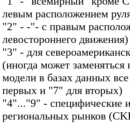
"1" - "всемирный" кроме 
левым расположением рул
"2" - -"- с правым располо
левостороннего движения)
"3" - для североамериканс
(иногда может заменяться н
модели в базах данных все
первых и "7" для вторых)
"4"..."9" - специфические
региональных рынков (CKD