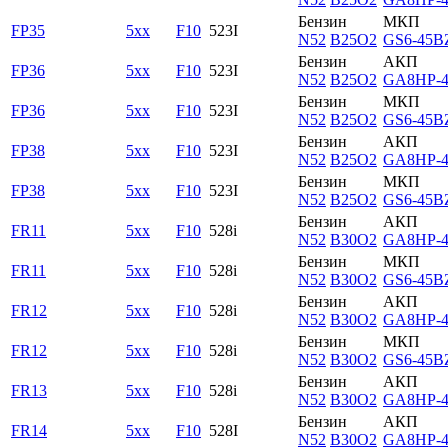
Бензин
МКП
FP35
5xx
F10
523I
N52
B25O2
GS6-45B
Бензин
АКП
FP36
5xx
F10
523I
N52
B25O2
GA8HP-
Бензин
МКП
FP36
5xx
F10
523I
N52
B25O2
GS6-45B
Бензин
АКП
FP38
5xx
F10
523I
N52
B25O2
GA8HP-
Бензин
МКП
FP38
5xx
F10
523I
N52
B25O2
GS6-45B
Бензин
АКП
FR11
5xx
F10
528i
N52
B30O2
GA8HP-
Бензин
МКП
FR11
5xx
F10
528i
N52
B30O2
GS6-45B
Бензин
АКП
FR12
5xx
F10
528i
N52
B30O2
GA8HP-
Бензин
МКП
FR12
5xx
F10
528i
N52
B30O2
GS6-45B
Бензин
АКП
FR13
5xx
F10
528i
N52
B30O2
GA8HP-
Бензин
АКП
FR14
5xx
F10
528I
N52
B30O2
GA8HP-