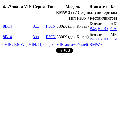
4…7 знаки VIN
Серия
Тип
Модель
Двигатель
Кор
BMW 3xx / Седаны, универсалы,
Тип F30N / Рестайлингов
Бензин
АК
8B14
3xx
F30N
330iX (для Китая)
B48
B20O
GA
Бензин
МК
8B14
3xx
F30N
330iX (для Китая)
B48
B20O
GS
‹ VIN: BMW
up
VIN: Проверка VIN автомобилей BMW ›