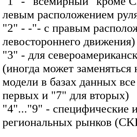
"1" - "всемирный" кроме 
левым расположением рул
"2" - -"- с правым располо
левостороннего движения)
"3" - для североамериканс
(иногда может заменяться н
модели в базах данных все
первых и "7" для вторых)
"4"..."9" - специфические
региональных рынков (CKD