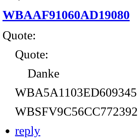
WBAAF91060AD19080
Quote:
Quote:
Danke
WBA5A1103ED609345
WBSFV9C56CC772392
reply