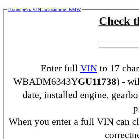
Проверить VIN автомобиля BMW
Check 
Enter full
VIN
to 17 char
WBADM6343Y
GU11738
) - wi
date, installed engine, gearb
p
When you enter a full VIN can ch
correctn