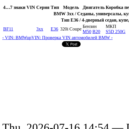
4…7 знаки VIN
Серия
Тип
Модель
Двигатель
Коробка пе
BMW 3xx / Седаны, универсалы, куп
Тип E36 / 4-дверный седан, купе
Бензин
МКП
BF11
3xx
E36
320i Coupe
M50
B20
S5D 250G
‹ VIN: BMW
up
VIN: Проверка VIN автомобилей BMW ›
Thu, 2026-07-16 14:54 — D