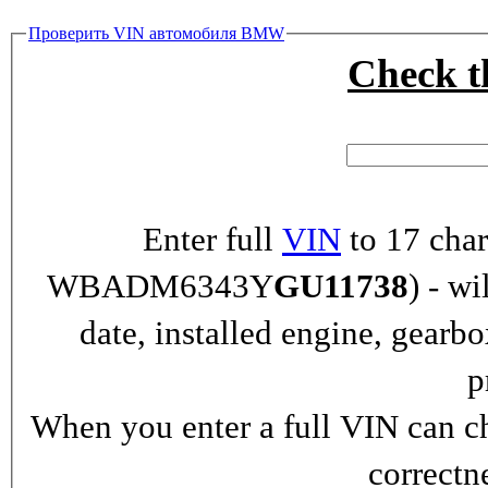
Проверить VIN автомобиля BMW
Check 
Enter full
VIN
to 17 char
WBADM6343Y
GU11738
) - wi
date, installed engine, gearb
p
When you enter a full VIN can ch
correctn