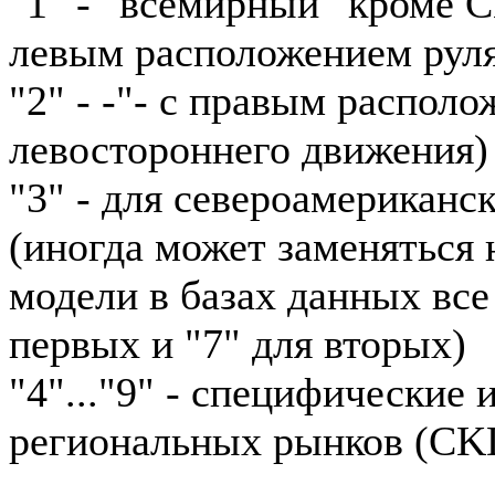
"1" - "всемирный" кроме 
левым расположением рул
"2" - -"- с правым располо
левостороннего движения)
"3" - для североамериканс
(иногда может заменяться н
модели в базах данных все
первых и "7" для вторых)
"4"..."9" - специфические
региональных рынков (CKD