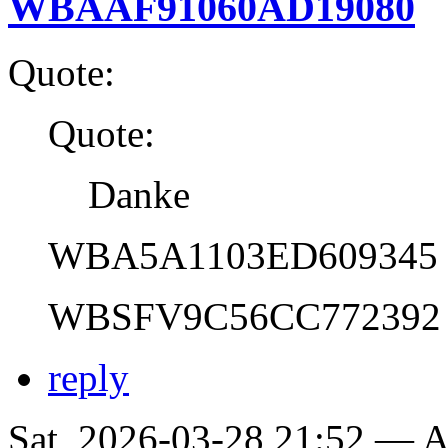
WBAAF91060AD19080
Quote:
Quote:
Danke
WBA5A1103ED609345
WBSFV9C56CC772392
reply
Sat, 2026-03-28 21:52 —