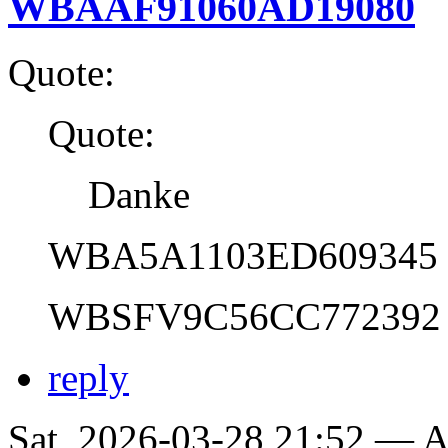
WBAAF91060AD19080
Quote:
Quote:
Danke
WBA5A1103ED609345
WBSFV9C56CC772392
reply
Sat, 2026-03-28 21:52 —