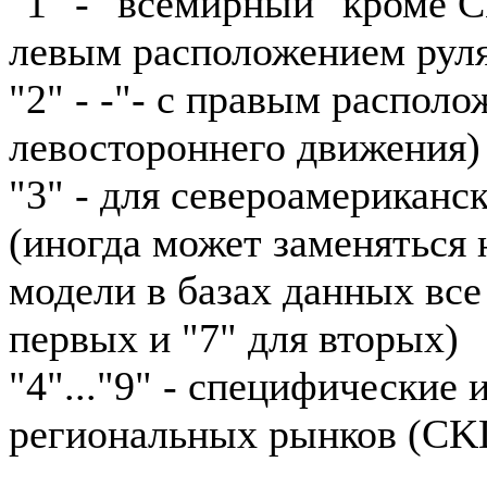
"1" - "всемирный" кроме 
левым расположением рул
"2" - -"- с правым располо
левостороннего движения)
"3" - для североамериканс
(иногда может заменяться н
модели в базах данных все
первых и "7" для вторых)
"4"..."9" - специфические
региональных рынков (CKD