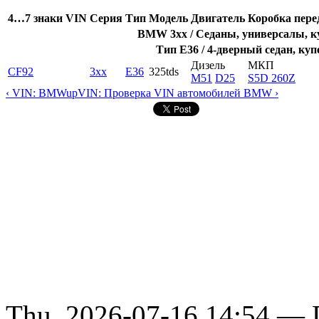
4…7 знаки VIN
Серия
Тип
Модель
Двигатель
Коробка пере
BMW 3xx / Седаны, универсалы, ку
Тип E36 / 4-дверный седан, куп
Дизель
МКП
CF92
3xx
E36
325tds
M51
D25
S5D 260Z
‹ VIN: BMW
up
VIN: Проверка VIN автомобилей BMW ›
Thu, 2026-07-16 14:54 — D