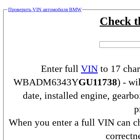
Проверить VIN автомобиля BMW
Check 
Enter full
VIN
to 17 char
WBADM6343Y
GU11738
) - wi
date, installed engine, gearb
p
When you enter a full VIN can ch
correctn