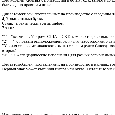
Для моделей,
снятых
с призводства в 80-ых годах (вплоть до E
быть код по правилам ниже.
Для автомобилей, поставленных на производство с середины 80
4, 5 знак - только буквы
6 знак - практически всегда цифры
7 знак:
"1" - "всемирный" кроме США и CKD-комплектов, с левым ра
"2" - -"- с правым расположением руля (для левостороннего дв
"3" - для североамериканского рынка с левым рулем (иногда мож
вторых)
"4"..."9" - специфические исполнения для разных региональны
Для автомобилей, поставленных на производство в нулевых год
Первый знак может быть или цифра или буква. Остальные зна
Или просмотреть все возможные коды для моделей из списка: