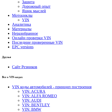
Защита
Дорожный опыт
Ящик мыслей
Мотоциклы
VIN
Аналитика
Материалы
Неразобранное
Онлайн проверки VIN
Последние проверенные VIN
EPC versions
Друзья
Сайт Резников
Все о VIN-кодах
VIN коды автомобилей - принцип построения
VIN: ACURA
VIN: ALFA ROMEO
VIN: AUDI
VIN: BENTLEY
VIN: BMW