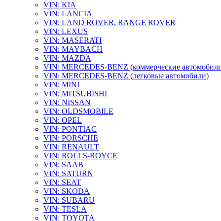
VIN: KIA
VIN: LANCIA
VIN: LAND ROVER, RANGE ROVER
VIN: LEXUS
VIN: MASERATI
VIN: MAYBACH
VIN: MAZDA
VIN: MERCEDES-BENZ (коммерческие автомобили
VIN: MERCEDES-BENZ (легковые автомобили)
VIN: MINI
VIN: MITSUBISHI
VIN: NISSAN
VIN: OLDSMOBILE
VIN: OPEL
VIN: PONTIAC
VIN: PORSCHE
VIN: RENAULT
VIN: ROLLS-ROYCE
VIN: SAAB
VIN: SATURN
VIN: SEAT
VIN: SKODA
VIN: SUBARU
VIN: TESLA
VIN: TOYOTA