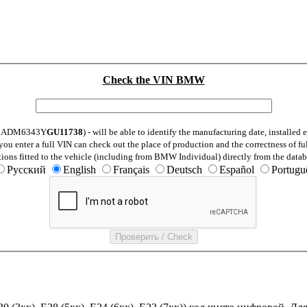
Check the VIN BMW
: WBADM6343Y
GU11738
) - will be able to identify the manufacturing date, installe
ou enter a full VIN can check out the place of production and the correctness of fu
tions fitted to the vehicle (including from BMW Individual) directly from the datab
Русский
English
Français
Deutsch
Español
Portugu