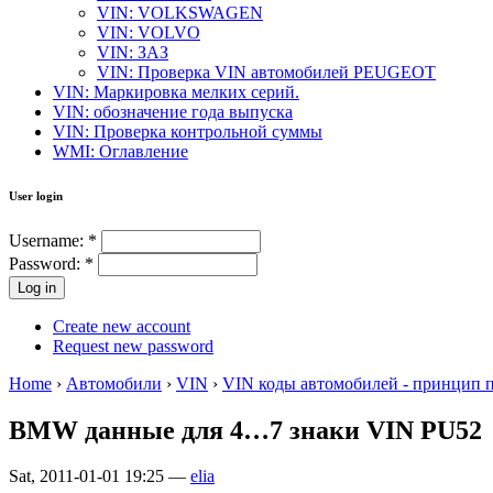
VIN: VOLKSWAGEN
VIN: VOLVO
VIN: ЗАЗ
VIN: Проверка VIN автомобилей PEUGEOT
VIN: Маркировка мелких серий.
VIN: обозначение года выпуска
VIN: Проверка контрольной суммы
WMI: Оглавление
User login
Username:
*
Password:
*
Create new account
Request new password
Home
›
Автомобили
›
VIN
›
VIN коды автомобилей - принцип 
BMW данные для 4…7 знаки VIN PU52
Sat, 2011-01-01 19:25 —
elia