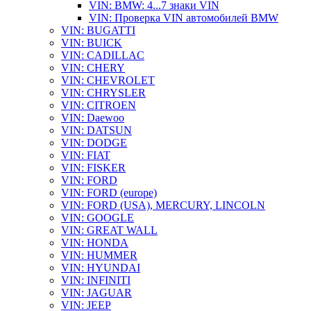
VIN: BMW: 4...7 знаки VIN
VIN: Проверка VIN автомобилей BMW
VIN: BUGATTI
VIN: BUICK
VIN: CADILLAC
VIN: CHERY
VIN: CHEVROLET
VIN: CHRYSLER
VIN: CITROEN
VIN: Daewoo
VIN: DATSUN
VIN: DODGE
VIN: FIAT
VIN: FISKER
VIN: FORD
VIN: FORD (europe)
VIN: FORD (USA), MERCURY, LINCOLN
VIN: GOOGLE
VIN: GREAT WALL
VIN: HONDA
VIN: HUMMER
VIN: HYUNDAI
VIN: INFINITI
VIN: JAGUAR
VIN: JEEP