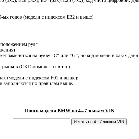
30 (3xx), E28 (5xx), E24 (6xx), E23 (7xx)) код чисто цифровой.
-ых годов (модели с индексом E32 и выше):
сположением руля
ижения)
ет заменяться на букву "C" или "G", но код модели в базах данн
х рынков (CKD-комплекты в т.ч.)
ах (модели с индексом F01 и выше):
ки заполняются по правилам выше.
Поиск модели BMW по 4...7 знакам VIN