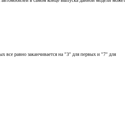
 Для автомобилей в самом конце выпуска данной модели может
ых все равно заканчивается на "3" для первых и "7" для