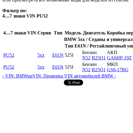
Фильтр по:
4…7 знаки VIN PU52
4…7 знаки VIN
Серия
Тип
Модель
Двигатель
Коробка пе
BMW 5xx / Седаны и универсалы
Тип E61N / Рестайлинговый уни
Бензин
АКП
PU52
5xx
E61N
525I
N52
B25O1
GA6HP-19Z
Бензин
МКП
PU52
5xx
E61N
525I
N52
B25O1
GS6-17BG
‹ VIN: BMW
up
VIN: Проверка VIN автомобилей BMW ›