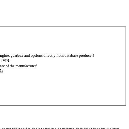
d engine, gearbox and options directly from database producer!
ll VIN.
ase of the manufacturer!
ês