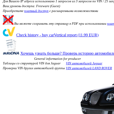
Для Вашего IP адреса использовано 1 запросов из 3 запросов по VIN / 25 з
Ваш уровень доступа: Freeware (Guest)
Приобретите
платный доступ
с расширенными возможностями
Вы можете сохранить эту страницу в PDF при использовании
плат
Check history - buy carVertical report (11.99 EUR)
Хочешь узнать больше? Проверь историю автомобиля
General information for producer
Таблицы со структурой VIN для Jaguar
VIN автомобилей Jaguar
Проверки VIN других автомобилей группы
VIN автомобилей LAND ROVER