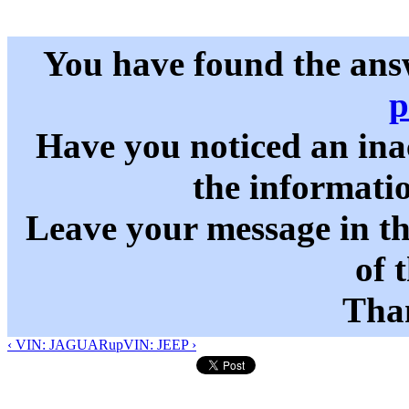
You have found the ans
p
Have you noticed an in
the informati
Leave your message in t
of 
Than
‹ VIN: JAGUAR
up
VIN: JEEP ›