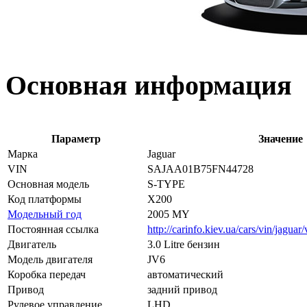
Основная информация
Параметр
Значение
Марка
Jaguar
VIN
SAJAA01B75FN44728
Основная модель
S-TYPE
Код платформы
X200
Модельный год
2005 MY
Постоянная ссылка
http://carinfo.kiev.ua/cars/vin/jag
Двигатель
3.0 Litre бензин
Модель двигателя
JV6
Коробка передач
автоматический
Привод
задний привод
Рулевое управление
LHD