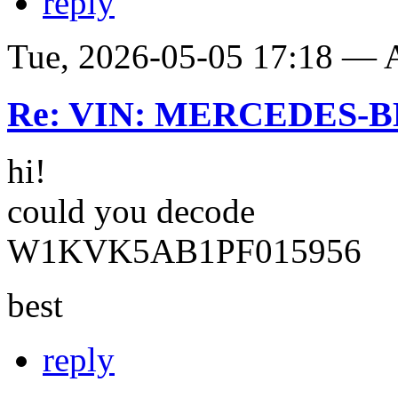
reply
Tue, 2026-05-05 17:18 —
Re: VIN: MERCEDES-BE
hi!
could you decode
W1KVK5AB1PF015956
best
reply