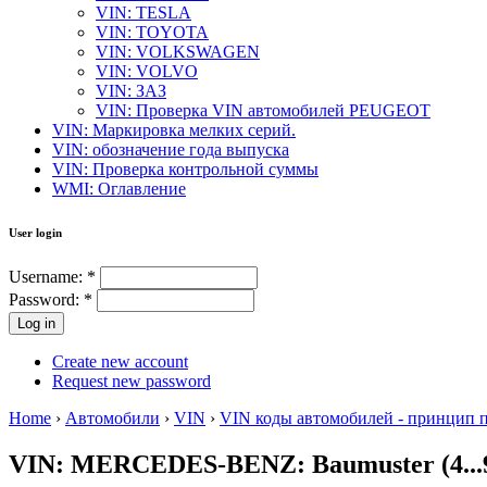
VIN: TESLA
VIN: TOYOTA
VIN: VOLKSWAGEN
VIN: VOLVO
VIN: ЗАЗ
VIN: Проверка VIN автомобилей PEUGEOT
VIN: Маркировка мелких серий.
VIN: обозначение года выпуска
VIN: Проверка контрольной суммы
WMI: Оглавление
User login
Username:
*
Password:
*
Create new account
Request new password
Home
›
Автомобили
›
VIN
›
VIN коды автомобилей - принцип 
VIN: MERCEDES-BENZ: Baumuster (4...9