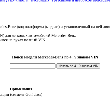
ей (Vito/Viano) и "настоящих" грузовиков и автобусов Mercedes-
des-Benz (код платформы (модели) и установленный на ней двиг
IN) для легковых автомобилей Mercedes-Benz.
имея на руках полный VIN.
Поиск модели Mercedes-Benz по 4...9 знакам VIN
Примечания
ции (сегмент Golf class)