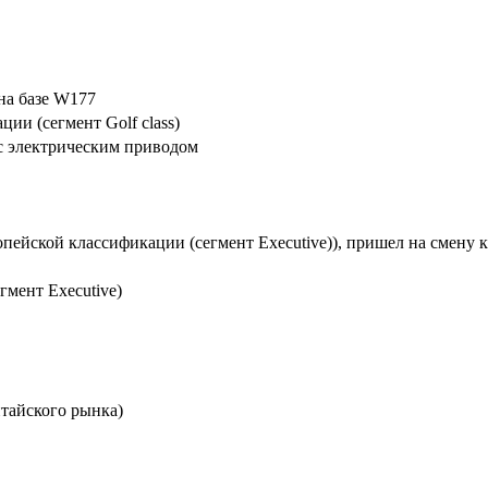
на базе W177
ии (сегмент Golf class)
 с электрическим приводом
опейской классификации (сегмент Executive)), пришел на смену 
мент Executive)
итайского рынка)