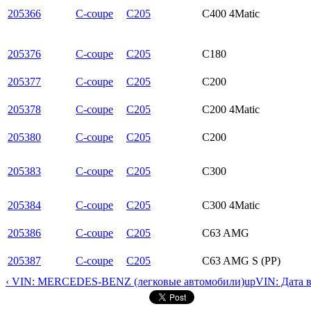
205366
C-coupe
C205
C400 4Matic
205376
C-coupe
C205
C180
205377
C-coupe
C205
C200
205378
C-coupe
C205
C200 4Matic
205380
C-coupe
C205
C200
205383
C-coupe
C205
C300
205384
C-coupe
C205
C300 4Matic
205386
C-coupe
C205
C63 AMG
205387
C-coupe
C205
C63 AMG S (PP)
‹ VIN: MERCEDES-BENZ (легковые автомобили)
up
VIN: Дата 