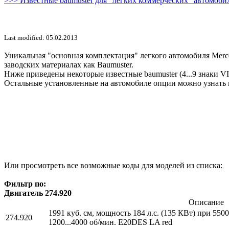
>>> Известные baumuster для "легких коммерческих" автомобил
Last modified: 05.02.2013
Уникальная "основная комплектация" легкого автомобиля Merce
заводских материалах как Baumuster.
Ниже приведены некоторые известные baumuster (4...9 знаки V
Остальные установленные на автомобиле опции можно узнать 
Или просмотреть все возможные коды для моделей из списка:
Фильтр по:
Двигатель 274.920
Описание
1991 куб. см, мощность 184 л.с. (135 КВт) при 55
274.920
1200...4000 об/мин. E20DES LA red