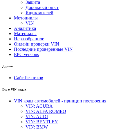
Защита
Дорожный опыт
Ящик мыслей
Мотоциклы
VIN
Аналитика
Материалы
Неразобранное
Онлайн проверки VIN
Последние проверенные VIN
EPC versions
Друзья
Сайт Резников
Все о VIN-кодах
VIN коды автомобилей - принцип построения
VIN: ACURA
VIN: ALFA ROMEO
VIN: AUDI
VIN: BENTLEY
VIN: BMW