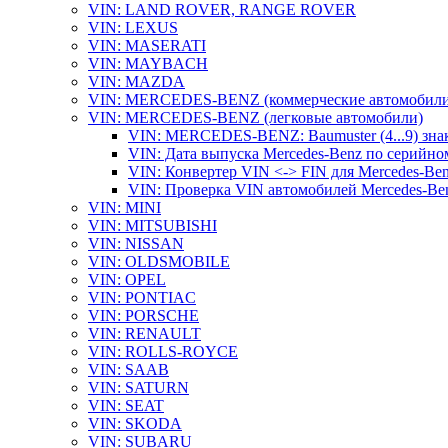
VIN: LAND ROVER, RANGE ROVER
VIN: LEXUS
VIN: MASERATI
VIN: MAYBACH
VIN: MAZDA
VIN: MERCEDES-BENZ (коммерческие автомобили
VIN: MERCEDES-BENZ (легковые автомобили)
VIN: MERCEDES-BENZ: Baumuster (4...9) зна
VIN: Дата выпуска Mercedes-Benz по серийно
VIN: Конвертер VIN <-> FIN для Mercedes-Be
VIN: Проверка VIN автомобилей Mercedes-Be
VIN: MINI
VIN: MITSUBISHI
VIN: NISSAN
VIN: OLDSMOBILE
VIN: OPEL
VIN: PONTIAC
VIN: PORSCHE
VIN: RENAULT
VIN: ROLLS-ROYCE
VIN: SAAB
VIN: SATURN
VIN: SEAT
VIN: SKODA
VIN: SUBARU