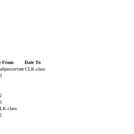
e From
Date To
кабриолетам CLK-class
3
2
6
LK-class
2