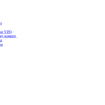
)
ки VIN)
му номеру.
nz
nz