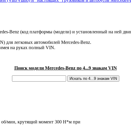
ей (Vito/Viano) и "настоящих" грузовиков и автобусов Mercedes-
des-Benz (код платформы (модели) и установленный на ней двиг
IN) для легковых автомобилей Mercedes-Benz.
имея на руках полный VIN.
Поиск модели Mercedes-Benz по 4...9 знакам VIN
00 об/мин, крутящий момент 300 Н*м при