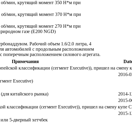
00 об/мин, крутящий момент 350 Н*м при
00 об/мин, крутящий момент 370 Н*м при
00 об/мин, крутящий момент 270 Н*м при
 природном газе (E200 NGD)
бонаддувом. Рабочий объем 1.6/2.0 литра, 4
Для автомобилей с продольным расположением
й с поперечным расположением силового агрегата.
Примечания
Dat
опейской классификации (сегмент Executive)), пришел на смену 
2016-0
мент Executive)
(для китайского рынка)
2014-1
2015-0
кой классификации (сегмент Executive)), пришел на смену купе C
2015-1
е или 5-дверный хетчбек