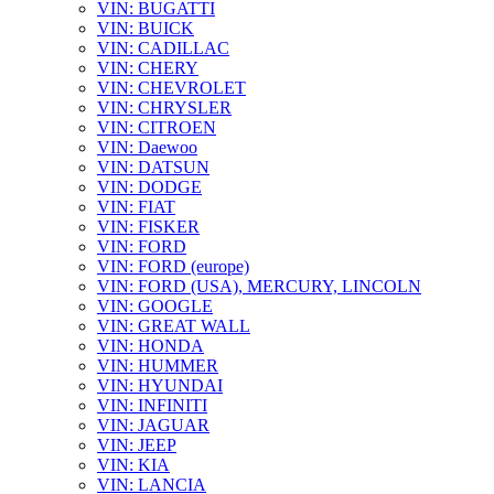
VIN: BUGATTI
VIN: BUICK
VIN: CADILLAC
VIN: CHERY
VIN: CHEVROLET
VIN: CHRYSLER
VIN: CITROEN
VIN: Daewoo
VIN: DATSUN
VIN: DODGE
VIN: FIAT
VIN: FISKER
VIN: FORD
VIN: FORD (europe)
VIN: FORD (USA), MERCURY, LINCOLN
VIN: GOOGLE
VIN: GREAT WALL
VIN: HONDA
VIN: HUMMER
VIN: HYUNDAI
VIN: INFINITI
VIN: JAGUAR
VIN: JEEP
VIN: KIA
VIN: LANCIA