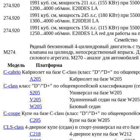
1991 куб. см, мощность 211 л.с. (155 КВт) при 55
274.920
1200...4000 об/мин. E20DES LA
1991 куб. см, мощность 245 л.с. (180 КВт) при 55
274.920
1300...4000 об/мин. E20DEH LA
1991 куб. см, мощность 156 л.с. (115 КВт) при 55
274.920
1250...4000 об/мин. E20DES LA red для работы на
Семейство
Рядный бензиновый 4-цилиндровый двигатель с тур
M274
клапана на цилиндр, непосредственный впрыск. 
силового агрегата. M270 - аналог для автомобиле
Модель
Платформа
C-cabrio
Кабриолет на базе C-class (класс "D"/"D+" по общеевр
A205
Кабриолет на базе W205
C-class
класс "D"/"D+" по общеевропейской классификации (сег
S205
Универсал на базе W205
V205
Удлиненный седан на базе W205 
W205
Базовый седан
C-coupe
Купе на базе C-class (класс "D"/"D+" по общеевропейс
C205
Купе на базе W205
CLS-class
4-дверное купе (седан) и спорт-универсал на его баз
C218
4-дверное купе на базе W212