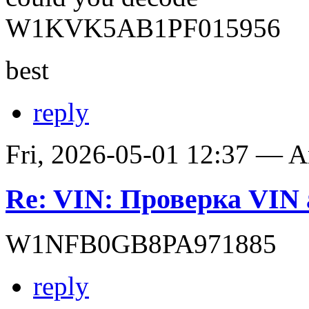
W1KVK5AB1PF015956
best
reply
Fri, 2026-05-01 12:37 — 
Re: VIN: Проверка VIN 
W1NFB0GB8PA971885
reply