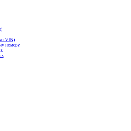
)
ки VIN)
му номеру.
nz
nz