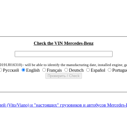
Check the VIN Mercedes-Benz
1J016310) - will be able to identify the manufacturing date, installed engine, g
Русский
English
Français
Deutsch
Español
Portugu
ей (Vito/Viano) и "настоящих" грузовиков и автобусов Mercedes-