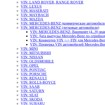
VIN: LAND ROVER, RANGE ROVER
VIN: LEXUS
VIN: MASERATI
VIN: MAYBACH
VIN: MAZDA
VIN: MERCEDES-BENZ (коммерческие автомобили
VIN: MERCEDES-BENZ (легковые автомобили)
VIN: MERCEDES-BENZ: Baumuster (4...9) зна
VIN: Дата выпуска Mercedes-Benz по серийно
VIN: Конвертер VIN <-> FIN для Mercedes-Be
VIN: Проверка VIN автомобилей Mercedes-Be
VIN: MINI
VIN: MITSUBISHI
VIN: NISSAN
VIN: OLDSMOBILE
VIN: OPEL
VIN: PONTIAC
VIN: PORSCHE
VIN: RENAULT
VIN: ROLLS-ROYCE
VIN: SAAB
VIN: SATURN
VIN: SEAT
VIN: SKODA
VIN: SUBARU