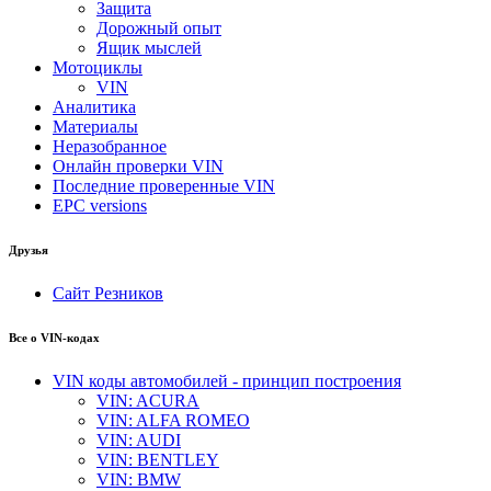
Защита
Дорожный опыт
Ящик мыслей
Мотоциклы
VIN
Аналитика
Материалы
Неразобранное
Онлайн проверки VIN
Последние проверенные VIN
EPC versions
Друзья
Сайт Резников
Все о VIN-кодах
VIN коды автомобилей - принцип построения
VIN: ACURA
VIN: ALFA ROMEO
VIN: AUDI
VIN: BENTLEY
VIN: BMW