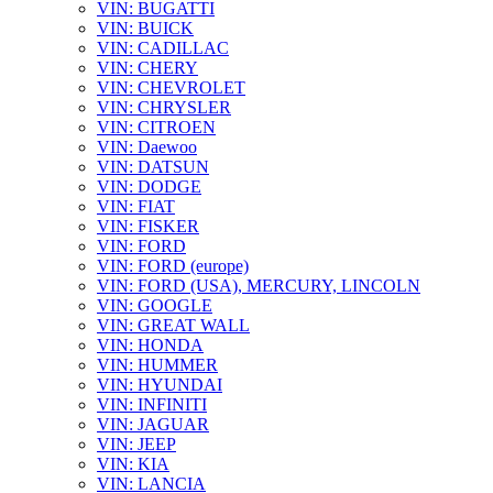
VIN: BUGATTI
VIN: BUICK
VIN: CADILLAC
VIN: CHERY
VIN: CHEVROLET
VIN: CHRYSLER
VIN: CITROEN
VIN: Daewoo
VIN: DATSUN
VIN: DODGE
VIN: FIAT
VIN: FISKER
VIN: FORD
VIN: FORD (europe)
VIN: FORD (USA), MERCURY, LINCOLN
VIN: GOOGLE
VIN: GREAT WALL
VIN: HONDA
VIN: HUMMER
VIN: HYUNDAI
VIN: INFINITI
VIN: JAGUAR
VIN: JEEP
VIN: KIA
VIN: LANCIA