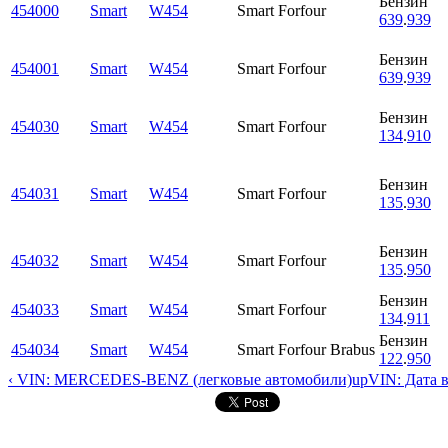
Бензин
454000
Smart
W454
Smart Forfour
639
.
939
Бензин
454001
Smart
W454
Smart Forfour
639
.
939
Бензин
454030
Smart
W454
Smart Forfour
134
.
910
Бензин
454031
Smart
W454
Smart Forfour
135
.
930
Бензин
454032
Smart
W454
Smart Forfour
135
.
950
Бензин
454033
Smart
W454
Smart Forfour
134
.
911
Бензин
454034
Smart
W454
Smart Forfour Brabus
122
.
950
‹ VIN: MERCEDES-BENZ (легковые автомобили)
up
VIN: Дата 