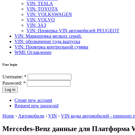
VIN: TESLA
VIN: TOYOTA
VIN: VOLKSWAGEN
VIN: VOLVO
VIN: ЗАЗ
VIN: Проверка VIN автомобилей PEUGEOT
VIN: Маркировка мелких серий.
VIN: обозначение года выпуска
VIN: Проверка контрольной суммы
WMI: Оглавление
User login
Username:
*
Password:
*
Create new account
Request new password
Home
›
Автомобили
›
VIN
›
VIN коды автомобилей - принцип 
Mercedes-Benz данные для Платформа 