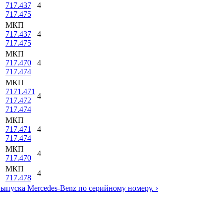
717.437
4
717.475
МКП
717.437
4
717.475
МКП
717.470
4
717.474
МКП
7171.471
4
717.472
717.474
МКП
717.471
4
717.474
МКП
4
717.470
МКП
4
717.478
выпуска Mercedes-Benz по серийному номеру. ›