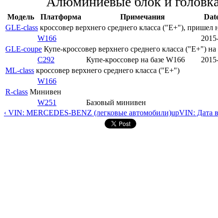
Алюминиевые блок и головка
Модель
Платформа
Примечания
Dat
GLE-class
кроссовер верхнего среднего класса ("E+"), пришел 
W166
2015
GLE-coupe
Купе-кроссовер верхнего среднего класса ("E+") на 
C292
Купе-кроссовер на базе W166
2015
ML-class
кроссовер верхнего среднего класса ("E+")
W166
R-class
Минивен
W251
Базовый минивен
‹ VIN: MERCEDES-BENZ (легковые автомобили)
up
VIN: Дата 