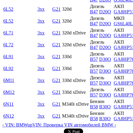
Дизель
АКП
6L52
3xx
G21
320d
B47
D20O
GA8HP5
Дизель
МКП
6L52
3xx
G21
320d
B47
D20O
GS6L40
Дизель
АКП
6L71
3xx
G21
320d xDrive
B47
D20O
GA8HP5
Дизель
АКП
6L72
3xx
G21
320d xDrive
B47
D20O
GA8HP5
Дизель
АКП
6L91
3xx
G21
330d
B57
D30O
GA8HP7
Дизель
АКП
6L92
3xx
G21
330d
B57
D30O
GA8HP7
Дизель
АКП
6M11
3xx
G21
330d xDrive
B57
D30O
GA8HP7
Дизель
АКП
6M12
3xx
G21
330d xDrive
B57
D30O
GA8HP7
Бензин
АКП
6N11
3xx
G21
M340i xDrive
B58
B30O
GA8HP5
Бензин
АКП
6N12
3xx
G21
M340i xDrive
B58
B30O
GA8HP5
‹ VIN: BMW
up
VIN: Проверка VIN автомобилей BMW ›