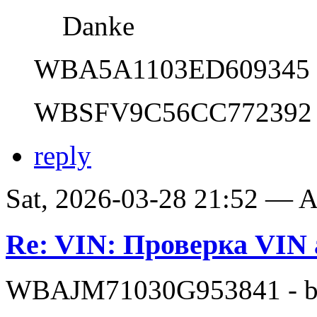
Danke
WBA5A1103ED609345
WBSFV9C56CC772392
reply
Sat, 2026-03-28 21:52 —
Re: VIN: Проверка VI
WBAJM71030G953841 - bit