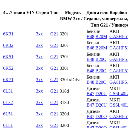
4…7 знаки VIN
Серия
Тип
Модель
Двигатель
Коробка 
BMW 3xx / Седаны, универсалы, 
Тип G21 / Универс
Бензин
АКП
6K31
3xx
G21
320i
B48
B20M
GA8HP5
Бензин
АКП
6K32
3xx
G21
320i
B48
B20M
GA8HP5
Бензин
АКП
6K51
3xx
G21
330i
B48
B20O
GA8HP5
Бензин
АКП
6K52
3xx
G21
330i
B48
B20O
GA8HP5
Бензин
АКП
6K71
3xx
G21
330i xDrive
B48
B20O
GA8HP5
Дизель
МКП
6L31
3xx
G21
318d
B47
D20U
GS6L40
Дизель
МКП
6L32
3xx
G21
318d
B47
D20U
GS6L40
Дизель
АКП
6L51
3xx
G21
320d
B47
D20O
GA8HP5
Дизель
МКП
6L51
3xx
G21
320d
B47
D20O
GS6L40