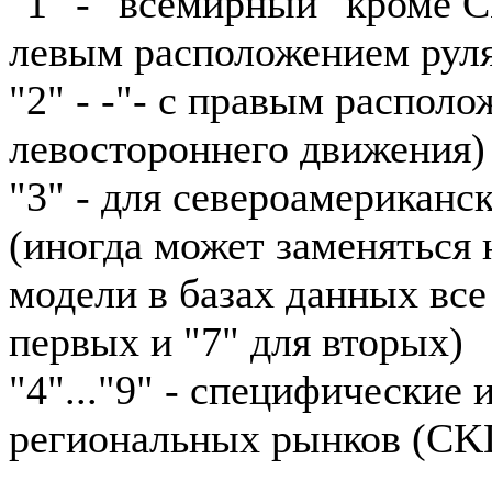
"1" - "всемирный" кроме 
левым расположением рул
"2" - -"- с правым располо
левостороннего движения)
"3" - для североамериканс
(иногда может заменяться н
модели в базах данных все
первых и "7" для вторых)
"4"..."9" - специфические
региональных рынков (CKD