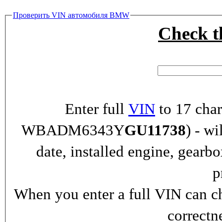
Проверить VIN автомобиля BMW
Check 
Enter full
VIN
to 17 char
WBADM6343Y
GU11738
) - wi
date, installed engine, gearb
p
When you enter a full VIN can ch
correctn