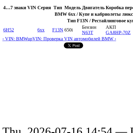
4…7 знаки VIN
Серия
Тип
Модель
Двигатель
Коробка пер
BMW 6xx / Купе и кабриолеты люкс-
Тип F13N / Рестайлинговое ку
Бензин
АКП
6H52
6xx
F13N
650i
N63T
GA8HP-70Z
‹ VIN: BMW
up
VIN: Проверка VIN автомобилей BMW ›
Thu, 2026-07-16 14:54 — D