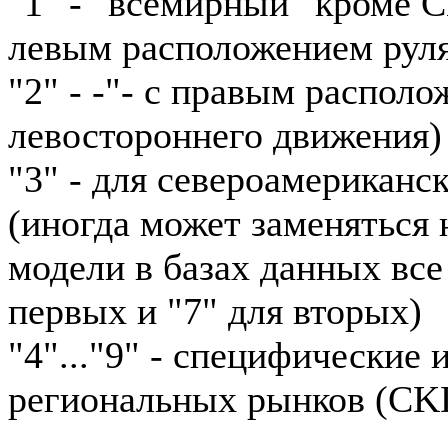
"1" - "всемирный" кроме 
левым расположением рул
"2" - -"- с правым располо
левостороннего движения)
"3" - для североамериканс
(иногда может заменяться н
модели в базах данных все
первых и "7" для вторых)
"4"..."9" - специфические
региональных рынков (CKD