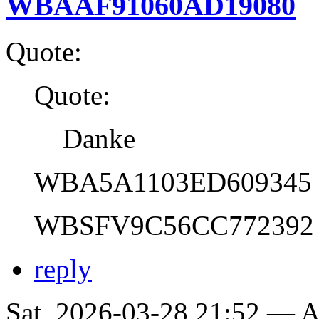
WBAAF91060AD19080
Quote:
Quote:
Danke
WBA5A1103ED609345
WBSFV9C56CC772392
reply
Sat, 2026-03-28 21:52 —