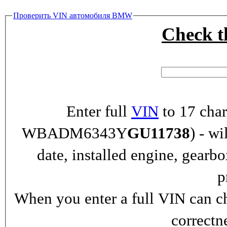
Проверить VIN автомобиля BMW
Check 
Enter full
VIN
to 17 char
WBADM6343Y
GU11738
) - wi
date, installed engine, gearb
p
When you enter a full VIN can ch
correctn