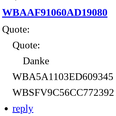
WBAAF91060AD19080
Quote:
Quote:
Danke
WBA5A1103ED609345
WBSFV9C56CC772392
reply