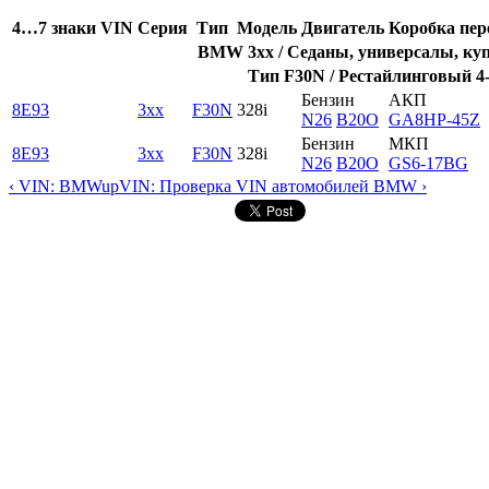
4…7 знаки VIN
Серия
Тип
Модель
Двигатель
Коробка пер
BMW 3xx / Седаны, универсалы, куп
Тип F30N / Рестайлинговый 4
Бензин
АКП
8E93
3xx
F30N
328i
N26
B20O
GA8HP-45Z
Бензин
МКП
8E93
3xx
F30N
328i
N26
B20O
GS6-17BG
‹ VIN: BMW
up
VIN: Проверка VIN автомобилей BMW ›