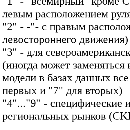
"1" - "всемирный" кроме 
левым расположением рул
"2" - -"- с правым располо
левостороннего движения)
"3" - для североамериканс
(иногда может заменяться н
модели в базах данных все
первых и "7" для вторых)
"4"..."9" - специфические
региональных рынков (CKD