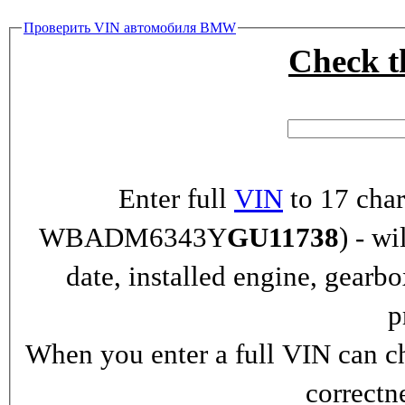
Проверить VIN автомобиля BMW
Check 
Enter full
VIN
to 17 char
WBADM6343Y
GU11738
) - wi
date, installed engine, gearb
p
When you enter a full VIN can ch
correctn