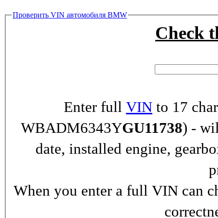
Проверить VIN автомобиля BMW
Check 
Enter full
VIN
to 17 char
WBADM6343Y
GU11738
) - wi
date, installed engine, gearb
p
When you enter a full VIN can ch
correctn