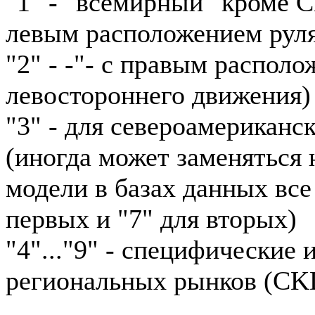
"1" - "всемирный" кроме 
левым расположением рул
"2" - -"- с правым располо
левостороннего движения)
"3" - для североамериканс
(иногда может заменяться н
модели в базах данных все
первых и "7" для вторых)
"4"..."9" - специфические
региональных рынков (CKD