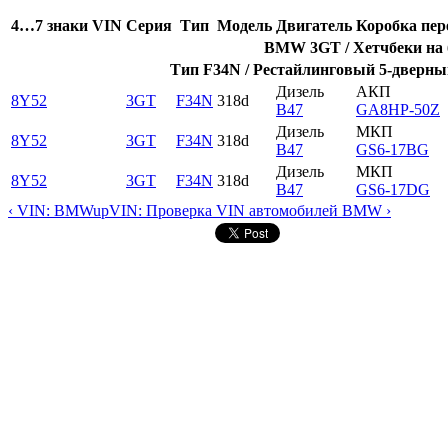
4…7 знаки VIN
Серия
Тип
Модель
Двигатель
Коробка пер
BMW 3GT / Хетчбеки на б
Тип F34N / Рестайлинговый 5-дверный
Дизель
АКП
8Y52
3GT
F34N
318d
B47
GA8HP-50Z
Дизель
МКП
8Y52
3GT
F34N
318d
B47
GS6-17BG
Дизель
МКП
8Y52
3GT
F34N
318d
B47
GS6-17DG
‹ VIN: BMW
up
VIN: Проверка VIN автомобилей BMW ›