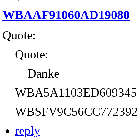
WBAAF91060AD19080
Quote:
Quote:
Danke
WBA5A1103ED609345
WBSFV9C56CC772392
reply