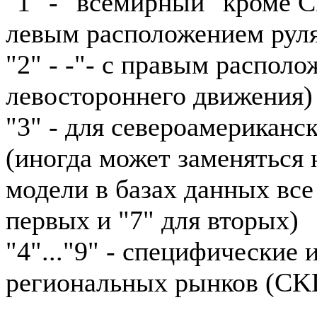
"1" - "всемирный" кроме 
левым расположением рул
"2" - -"- с правым располо
левостороннего движения)
"3" - для североамериканс
(иногда может заменяться н
модели в базах данных все
первых и "7" для вторых)
"4"..."9" - специфические
региональных рынков (CKD