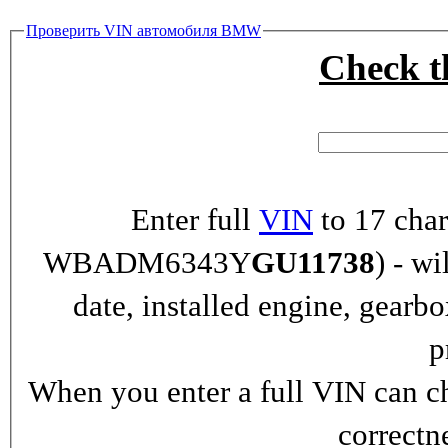
Проверить VIN автомобиля BMW
Check 
Enter full
VIN
to 17 char
WBADM6343Y
GU11738
) - wi
date, installed engine, gearb
p
When you enter a full VIN can ch
correctn