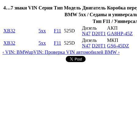
4…7 знаки VIN
Серия
Тип
Модель
Двигатель
Коробка пере
BMW 5xx / Седаны и универсалы 
Тип F11 / Универсал
Дизель
АКП
XB32
5xx
F11
525D
N47
D20T1
GA8HP-45Z
Дизель
МКП
XB32
5xx
F11
525D
N47
D20T1
GS6-45DZ
‹ VIN: BMW
up
VIN: Проверка VIN автомобилей BMW ›