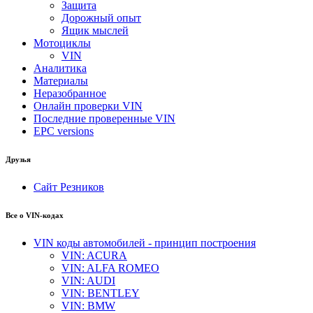
Защита
Дорожный опыт
Ящик мыслей
Мотоциклы
VIN
Аналитика
Материалы
Неразобранное
Онлайн проверки VIN
Последние проверенные VIN
EPC versions
Друзья
Сайт Резников
Все о VIN-кодах
VIN коды автомобилей - принцип построения
VIN: ACURA
VIN: ALFA ROMEO
VIN: AUDI
VIN: BENTLEY
VIN: BMW