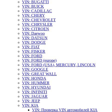
VIN: BUGATTI
VIN: BUICK
VIN: CADILLAC
VIN: CHERY
VIN: CHEVROLET
VIN: CHRYSLER
VIN: CITROEN
VIN: Daewoo
VIN: DATSUN
VIN: DODGE
VIN: FIAT
VIN: FISKER
VIN: FORD
VIN: FORD (europe)
VIN: FORD (USA), MERCURY, LINCOLN
VIN: GOOGLE
VIN: GREAT WALL
VIN: HONDA
VIN: HUMMER
VIN: HYUNDAI
VIN: INFINITI
VIN: JAGUAR
VIN: JEEP
VIN: KIA
VIN: Проверка VIN автомобилей KIA