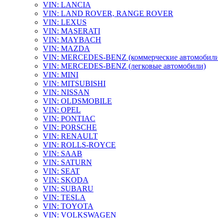
VIN: LANCIA
VIN: LAND ROVER, RANGE ROVER
VIN: LEXUS
VIN: MASERATI
VIN: MAYBACH
VIN: MAZDA
VIN: MERCEDES-BENZ (коммерческие автомобили
VIN: MERCEDES-BENZ (легковые автомобили)
VIN: MINI
VIN: MITSUBISHI
VIN: NISSAN
VIN: OLDSMOBILE
VIN: OPEL
VIN: PONTIAC
VIN: PORSCHE
VIN: RENAULT
VIN: ROLLS-ROYCE
VIN: SAAB
VIN: SATURN
VIN: SEAT
VIN: SKODA
VIN: SUBARU
VIN: TESLA
VIN: TOYOTA
VIN: VOLKSWAGEN