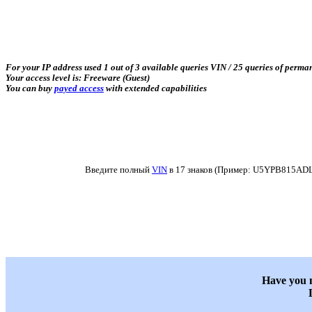
For your IP address used 1 out of 3 available queries VIN / 25 queries of perma
Your access level is: Freeware (Guest)
You can buy
payed access
with extended capabilities
Введите полный
VIN
в 17 знаков (Пример: U5YPB815ADL3
Have you n