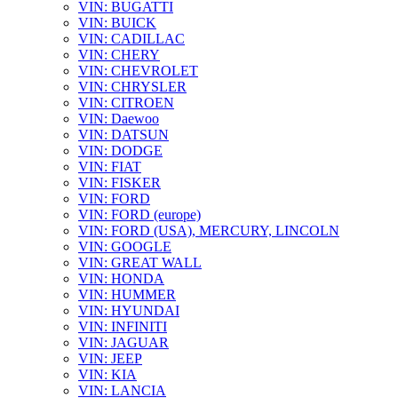
VIN: BUGATTI
VIN: BUICK
VIN: CADILLAC
VIN: CHERY
VIN: CHEVROLET
VIN: CHRYSLER
VIN: CITROEN
VIN: Daewoo
VIN: DATSUN
VIN: DODGE
VIN: FIAT
VIN: FISKER
VIN: FORD
VIN: FORD (europe)
VIN: FORD (USA), MERCURY, LINCOLN
VIN: GOOGLE
VIN: GREAT WALL
VIN: HONDA
VIN: HUMMER
VIN: HYUNDAI
VIN: INFINITI
VIN: JAGUAR
VIN: JEEP
VIN: KIA
VIN: LANCIA