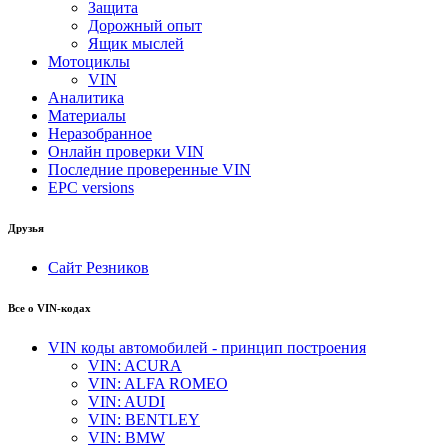
Защита
Дорожный опыт
Ящик мыслей
Мотоциклы
VIN
Аналитика
Материалы
Неразобранное
Онлайн проверки VIN
Последние проверенные VIN
EPC versions
Друзья
Сайт Резников
Все о VIN-кодах
VIN коды автомобилей - принцип построения
VIN: ACURA
VIN: ALFA ROMEO
VIN: AUDI
VIN: BENTLEY
VIN: BMW