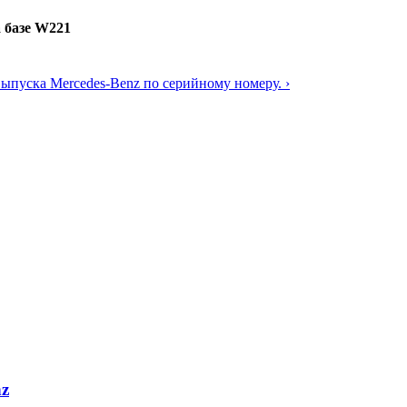
 базе W221
выпуска Mercedes-Benz по серийному номеру. ›
nz