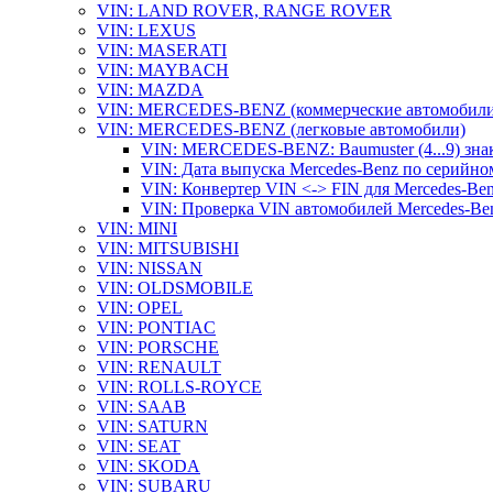
VIN: LAND ROVER, RANGE ROVER
VIN: LEXUS
VIN: MASERATI
VIN: MAYBACH
VIN: MAZDA
VIN: MERCEDES-BENZ (коммерческие автомобили
VIN: MERCEDES-BENZ (легковые автомобили)
VIN: MERCEDES-BENZ: Baumuster (4...9) зна
VIN: Дата выпуска Mercedes-Benz по серийно
VIN: Конвертер VIN <-> FIN для Mercedes-Be
VIN: Проверка VIN автомобилей Mercedes-Be
VIN: MINI
VIN: MITSUBISHI
VIN: NISSAN
VIN: OLDSMOBILE
VIN: OPEL
VIN: PONTIAC
VIN: PORSCHE
VIN: RENAULT
VIN: ROLLS-ROYCE
VIN: SAAB
VIN: SATURN
VIN: SEAT
VIN: SKODA
VIN: SUBARU