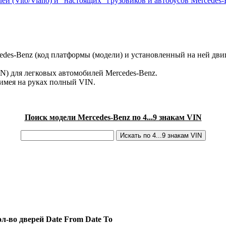
ей (Vito/Viano) и "настоящих" грузовиков и автобусов Mercedes-
des-Benz (код платформы (модели) и установленный на ней двиг
IN) для легковых автомобилей Mercedes-Benz.
имея на руках полный VIN.
Поиск модели Mercedes-Benz по 4...9 знакам VIN
л-во дверей
Date From
Date To