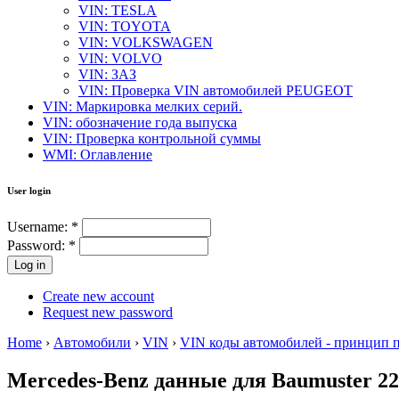
VIN: TESLA
VIN: TOYOTA
VIN: VOLKSWAGEN
VIN: VOLVO
VIN: ЗАЗ
VIN: Проверка VIN автомобилей PEUGEOT
VIN: Маркировка мелких серий.
VIN: обозначение года выпуска
VIN: Проверка контрольной суммы
WMI: Оглавление
User login
Username:
*
Password:
*
Create new account
Request new password
Home
›
Автомобили
›
VIN
›
VIN коды автомобилей - принцип 
Mercedes-Benz данные для Baumuster 22