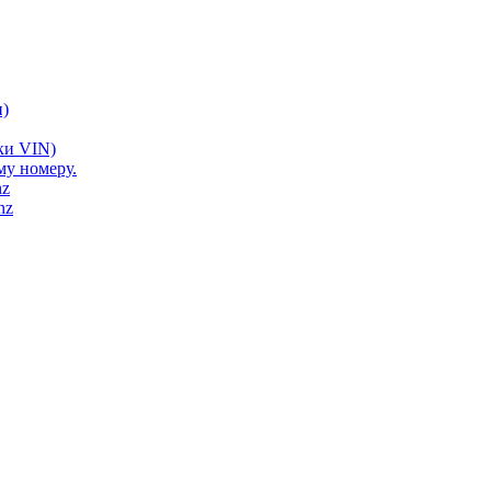
)
ки VIN)
му номеру.
nz
nz