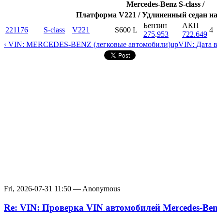
Mercedes-Benz S-class /
Платформа V221 / Удлиненный седан на
Бензин
АКП
221176
S-class
V221
S600 L
4
275
.
953
722.649
‹ VIN: MERCEDES-BENZ (легковые автомобили)
up
VIN: Дата 
Fri, 2026-07-31 11:50 — Anonymous
Re: VIN: Проверка VIN автомобилей Mercedes-Be