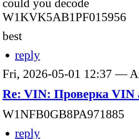
could you decode
W1KVK5AB1PF015956
best
reply
Fri, 2026-05-01 12:37 — 
Re: VIN: Проверка VIN 
W1NFB0GB8PA971885
reply