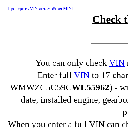
Проверить VIN автомобиля MINI
Check 
You can only check
VIN
Enter full
VIN
to 17 char
WMWZC5C59C
WL55962
) - w
date, installed engine, gearb
p
When you enter a full VIN can ch