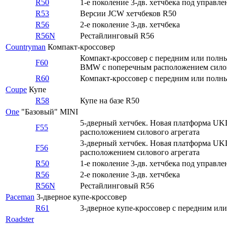
R50
1-е поколение 3-дв. хетчбека под управ
R53
Версии JСW хетчбеков R50
R56
2-е поколение 3-дв. хетчбека
R56N
Рестайлинговый R56
Countryman
Компакт-кроссовер
Компакт-кроссовер с передним или полн
F60
BMW с поперечным расположением силов
R60
Компакт-кроссовер с передним или полн
Coupe
Купе
R58
Купе на базе R50
One
"Базовый" MINI
5-дверный хетчбек. Новая платформа UK
F55
расположением силового агрегата
3-дверный хетчбек. Новая платформа UK
F56
расположением силового агрегата
R50
1-е поколение 3-дв. хетчбека под управ
R56
2-е поколение 3-дв. хетчбека
R56N
Рестайлинговый R56
Paceman
3-дверное купе-кроссовер
R61
3-дверное купе-кроссовер с передним ил
Roadster