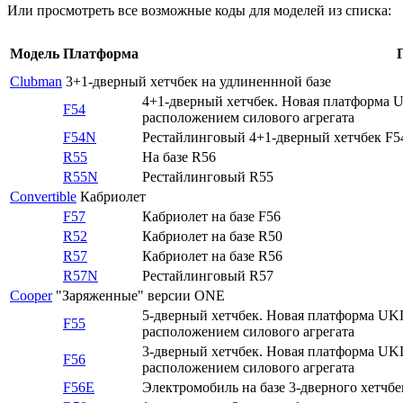
Или просмотреть все возможные коды для моделей из списка:
Модель
Платформа
Clubman
3+1-дверный хетчбек на удлиненнной базе
4+1-дверный хетчбек. Новая платформа 
F54
расположением силового агрегата
F54N
Рестайлинговый 4+1-дверный хетчбек F5
R55
На базе R56
R55N
Рестайлинговый R55
Convertible
Кабриолет
F57
Кабриолет на базе F56
R52
Кабриолет на базе R50
R57
Кабриолет на базе R56
R57N
Рестайлинговый R57
Cooper
"Заряженные" версии ONE
5-дверный хетчбек. Новая платформа UK
F55
расположением силового агрегата
3-дверный хетчбек. Новая платформа UK
F56
расположением силового агрегата
F56E
Электромобиль на базе 3-дверного хетчбе